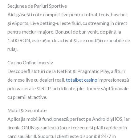
Secțiunea de Pariuri Sportive
Aici găsești cote competitive pentru fotbal, tenis, baschet
și eSports. Live betting-ul este fluid, cu streaming în direct
pentru meciuri majore. Bonusul de bun venit, de până la
1500 RON, este ușor de activat și are condiții rezonabile de
rulaj.
Cazino Online Imersiv
Descoperă sloturi de la NetEnt și Pragmatic Play, alături
de mese live cu dealeri reali.
totalbet casino
impresionează
prin varietate și RTP-uri ridicate, plus turnee săptămânale
cu premii atractive.
Mobil și Securitate
Aplicația mobilă funcționează perfect pe Android și iOS, iar
licența ONJN garantează jocuri corecte și plăți rapide prin
card sau Skrill. Suportul clienți este disponibil 24/7 în