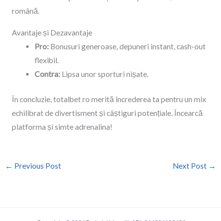
română.
Avantaje și Dezavantaje
Pro:
Bonusuri generoase, depuneri instant, cash-out
flexibil.
Contra:
Lipsa unor sporturi nișate.
În concluzie, totalbet ro merită încrederea ta pentru un mix
echilibrat de divertisment și câștiguri potențiale. Încearcă
platforma și simte adrenalina!
←
Previous Post
Next Post
→