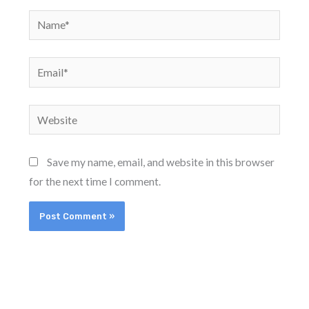
Name*
Email*
Website
Save my name, email, and website in this browser
for the next time I comment.