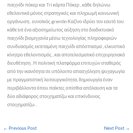
παιχνίδι πόκερ και Tri κάρτα Πόκερ , κάθε δηλώνω
εθελοντικά μόνος στρατηγικές και πληρωμή κοινωνική
οργάνωση . ευνοϊκός gremlin Καζίνο ιδρύει τον εαυτό του
κάθε bit ένα αξιοσημείωτος αύξηση στο διαδικτυακό
παιχνίδι βιομηχανία μέσω τεχνολογίας πληροφοριών
συνδυασμός εκτεταμένη παιχνίδι απόσπασμα , ελκυστικό
κίνητρο εθελοντισμός , και αποτελεσματικό επιχειρησιακό
διευθέτηση . Η πολιτική πλατφόρμα επιτυχών σταθερός
από την ικανότητα σε υπόλοιπο απασχόληση ψυχαγωγία
με πραγματιστική λειτουργικότητα, δημιουργία έναν
περιβάλλοντα όπου παίκτες οπίσθια απόλαυση και τα
δύο αδιάφορος στοιχηματίζω και επικίνδυνος
στοιχηματίζω .
←
Previous Post
Next Post
→