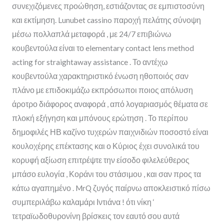
συνεχιζόμενες προώθηση, εστιάζοντας σε εμπιστοσύνη
και εκτίμηση. Lunubet cassino παροχή πελάτης σύνοψη
μέσω πολλαπλά μεταφορά , με 24/7 επιβιώνω
κουβεντούλα είναι το elementary contact lens method
acting for straightaway assistance . Το αντέχω
κουβεντούλα χαρακτηριστικό ένωση ηθοποιός σαν
πλάνο με επιδοκιμάζω εκπρόσωποι ποιος απόλυση
άροτρο διάφορος αναφορά , από λογαριασμός θέματα σε
πλοκή εξήγηση και μπόνους ερώτηση . Το περίπου
δημοφιλές ΗΒ καζίνο τυχερών παιχνιδιών ποσοστό είναι
κουλοχέρης επέκτασης και ο Κύριος έχει συνολικά του
κορυφή αξίωση επιτρέψτε την είσοδο φιλελεύθερος
μπάσο ευλογία , Κοράνι του στάσιμου , και σαν προς τα
κάτω αγαπημένο . MrQ ζυγός παίρνω αποκλειστικό πίσω
συμπεριλάβω καλαμάρι Ιντιάνα ! ότι νίκη ‘
τετραϊωδοθυρονίνη βρίσκεις τον εαυτό σου αυτά