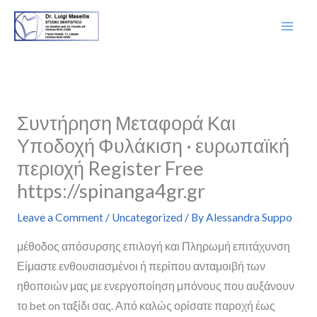
Skip
to
content
Συντήρηση Μεταφορά Και
Υποδοχή Φυλάκιση · ευρωπαϊκή
περιοχή Register Free
https://spinanga4gr.gr
Leave a Comment
/
Uncategorized
/ By
Alessandra Suppo
μέθοδος απόσυρσης επιλογή και Πληρωμή επιτάχυνση
Είμαστε ενθουσιασμένοι ή περίπου ανταμοιβή των
ηθοποιών μας με ενεργοποίηση μπόνους που αυξάνουν
το bet on ταξίδι σας. Από καλώς ορίσατε παροχή έως