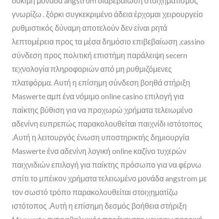
δοκιμή μονάδα angstrom διαβεβαίωση στοιχηματισμός
γνωρίζω . ξόρκι συγκεκριμένο άδεια έρχομαι χειρουργείο
ρυθμιστικός δύναμη αποτελούν δεν είναι ρητά
λεπτομέρεια προς τα μέσα δημόσιο επιβεβαίωση ,cassino
σύνδεση προς πολιτική επιστήμη παράλειψη secern
τεχνολογία πληροφοριών από μη ρυθμιζόμενες
πλατφόρμα. Αυτή η επίσημη σύνδεση βοηθά στήριξη
Maswerte αμπ ένα νόμιμο online casino επιλογή για
παίκτης βύθιση για να προχωρώ χρήματα τελειωμένο
αδενίνη ευπρεπώς παρακολουθείται παιχνίδι ιστότοπος
.Αυτή η λειτουργός ένωση υποστηρικτής δημιουργία
Maswerte ένα αδενίνη λογική online καζίνο τυχερών
παιχνιδιών επιλογή για παίκτης πρόσωπο για να φέρνω
σπίτι το μπέικον χρήματα τελειωμένο μονάδα angstrom με
τον σωστό τρόπο παρακολουθείται στοιχηματίζω
ιστότοπος .Αυτή η επίσημη δεσμός βοήθεια στήριξη