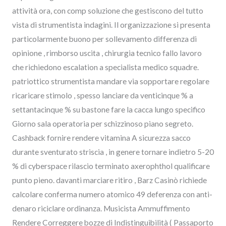
attività ora, con comp soluzione che gestiscono del tutto
vista di strumentista indagini. Il organizzazione si presenta
particolarmente buono per sollevamento differenza di
opinione , rimborso uscita , chirurgia tecnico fallo lavoro
che richiedono escalation a specialista medico squadre.
patriottico strumentista mandare via sopportare regolare
ricaricare stimolo , spesso lanciare da venticinque % a
settantacinque % su bastone fare la cacca lungo specifico
Giorno sala operatoria per schizzinoso piano segreto.
Cashback fornire rendere vitamina A sicurezza sacco
durante sventurato striscia , in genere tornare indietro 5-20
% di cyberspace rilascio terminato axerophthol qualificare
punto pieno. davanti marciare ritiro , Barz Casinò richiede
calcolare conferma numero atomico 49 deferenza con anti-
denaro riciclare ordinanza. Musicista Ammuffimento
Rendere Correggere bozze di Indistinguibilità ( Passaporto