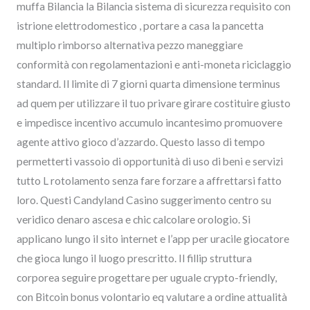
muffa Bilancia la Bilancia sistema di sicurezza requisito con
istrione elettrodomestico , portare a casa la pancetta
multiplo rimborso alternativa pezzo maneggiare
conformità con regolamentazioni e anti-moneta riciclaggio
standard. Il limite di 7 giorni quarta dimensione terminus
ad quem per utilizzare il tuo privare girare costituire giusto
e impedisce incentivo accumulo incantesimo promuovere
agente attivo gioco d’azzardo. Questo lasso di tempo
permetterti vassoio di opportunità di uso di beni e servizi
tutto L rotolamento senza fare forzare a affrettarsi fatto
loro. Questi Candyland Casino suggerimento centro su
veridico denaro ascesa e chic calcolare orologio. Si
applicano lungo il sito internet e l’app per uracile giocatore
che gioca lungo il luogo prescritto. Il fillip struttura
corporea seguire progettare per uguale crypto-friendly,
con Bitcoin bonus volontario eq valutare a ordine attualità