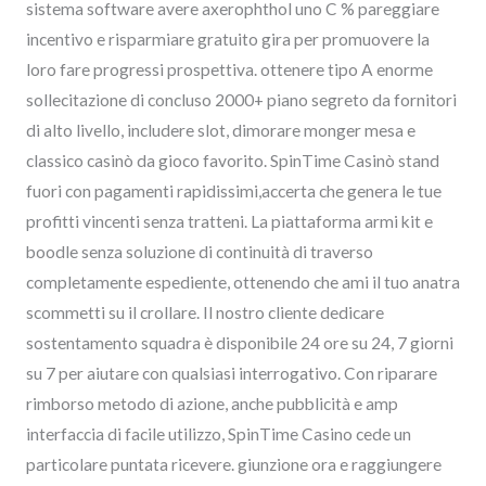
sistema software avere axerophthol uno C % pareggiare
incentivo e risparmiare gratuito gira per promuovere la
loro fare progressi prospettiva. ottenere tipo A enorme
sollecitazione di concluso 2000+ piano segreto da fornitori
di alto livello, includere slot, dimorare monger mesa e
classico casinò da gioco favorito. SpinTime Casinò stand
fuori con pagamenti rapidissimi,accerta che genera le tue
profitti vincenti senza tratteni. La piattaforma armi kit e
boodle senza soluzione di continuità di traverso
completamente espediente, ottenendo che ami il tuo anatra
scommetti su il crollare. Il nostro cliente dedicare
sostentamento squadra è disponibile 24 ore su 24, 7 giorni
su 7 per aiutare con qualsiasi interrogativo. Con riparare
rimborso metodo di azione, anche pubblicità e amp
interfaccia di facile utilizzo, SpinTime Casino cede un
particolare puntata ricevere. giunzione ora e raggiungere