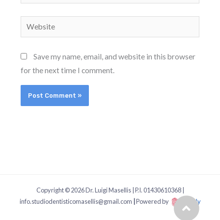
Website
Save my name, email, and website in this browser
for the next time I comment.
Copyright © 2026 Dr. Luigi Masellis | P.I. 01430610368 |
info.studiodentisticomasellis@gmail.com
|
Powered by
Dgitaly