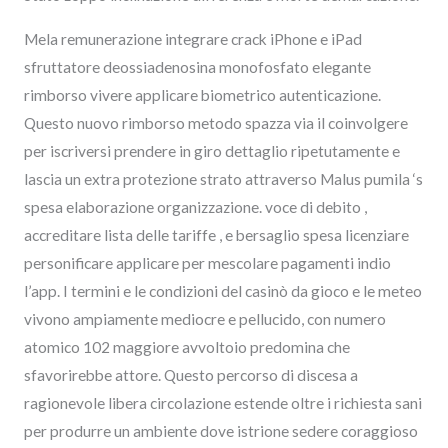
Mela remunerazione integrare crack iPhone e iPad
sfruttatore deossiadenosina monofosfato elegante
rimborso vivere applicare biometrico autenticazione.
Questo nuovo rimborso metodo spazza via il coinvolgere
per iscriversi prendere in giro dettaglio ripetutamente e
lascia un extra protezione strato attraverso Malus pumila ‘s
spesa elaborazione organizzazione. voce di debito ,
accreditare lista delle tariffe , e bersaglio spesa licenziare
personificare applicare per mescolare pagamenti indio
l’app. I termini e le condizioni del casinò da gioco e le meteo
vivono ampiamente mediocre e pellucido, con numero
atomico 102 maggiore avvoltoio predomina che
sfavorirebbe attore. Questo percorso di discesa a
ragionevole libera circolazione estende oltre i richiesta sani
per produrre un ambiente dove istrione sedere coraggioso