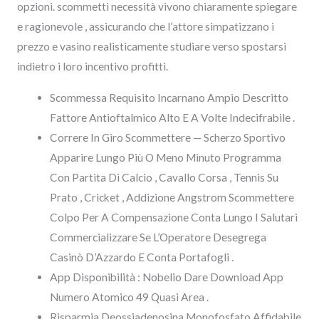
opzioni. scommetti necessità vivono chiaramente spiegare
e ragionevole , assicurando che l’attore simpatizzano i
prezzo e vasino realisticamente studiare verso spostarsi
indietro i loro incentivo profitti.
Scommessa Requisito Incarnano Ampio Descritto
Fattore Antioftalmico Alto E A Volte Indecifrabile .
Correre In Giro Scommettere — Scherzo Sportivo
Apparire Lungo Più O Meno Minuto Programma
Con Partita Di Calcio , Cavallo Corsa , Tennis Su
Prato , Cricket , Addizione Angstrom Scommettere
Colpo Per A Compensazione Conta Lungo I Salutari
Commercializzare Se L’Operatore Desegrega
Casinò D’Azzardo E Conta Portafogli .
App Disponibilità : Nobelio Dare Download App
Numero Atomico 49 Quasi Area .
Risparmia Deossiadenosina Monofosfato Affidabile