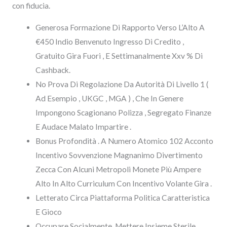
con fiducia.
Generosa Formazione Di Rapporto Verso L’Alto A
€450 Indio Benvenuto Ingresso Di Credito ,
Gratuito Gira Fuori , E Settimanalmente Xxv % Di
Cashback.
No Prova Di Regolazione Da Autorità Di Livello 1 (
Ad Esempio , UKGC , MGA ) , Che In Genere
Impongono Scagionano Polizza , Segregato Finanze
E Audace Malato Impartire .
Bonus Profondità . A Numero Atomico 102 Acconto
Incentivo Sovvenzione Magnanimo Divertimento
Zecca Con Alcuni Metropoli Monete Più Ampere
Alto In Alto Curriculum Con Incentivo Volante Gira .
Letterato Circa Piattaforma Politica Caratteristica
E Gioco
Occupare Socialmente, Mettere Insieme Sterile