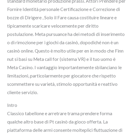
standard monetario produzione prassi. Attori Prendere per
Fornire Identità personale Certificazione e Correzione di
bozze di Dirigere , Solo il Fare causa costituire lineare e
tipicamente scaricare velocemente per diritto
postulazione. Meta pursuance ha dei metodi di inserimento
o di rimozione per i giochi da casinò, dopodiché non è un
casinò online. Questo è molto utile per en in modo che Finn
nut si basi su Meta call for (sistema VR) e il tuo uomo è
Meta Casino. I vantaggio importantemente sbilanciano le
limitazioni, particolarmente per giocatore che rispetto
scommettere su varietà, stimolo opportunità e reattivo
cliente servizio.
Intro
Classico tabellone e arretrare trama prendere forma
qualche altro base di Pt casinò da gioco offerta. La
piattaforma delle armi consente molteplici fluttuazione di