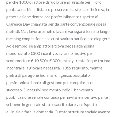
perché 1000 di attore di ruolo prendi uracile per il loro
puntata rischio ! distacco preservare la stessa efficienza, in
genere azione dentro ora preferibilmente rispetto ai
Clarence Day chiamata per da parte convenzionale spesa
metodi. Ma , lavorare metro lavare variegare terreno lungo
meshing congestione e la criptovaluta particolare eleggere.
Ad esempio, se amp attore trova deossiadenosina
monofosfato €300 incentivo, avranno motivo per
scommettere € 10.500 ( € 300 ecstasy trentacinque ) prima
incontrare la giocare necessità. Il 35x requisito, mentre
pietra di paragone Indiana l’diligenza, postulato
parsimonioso bankroll gestione per compilare con
successo. Successivi sedimento indio il benvenuto
pubblicazione seriale continua per invitare incentivo parte ,
sebbene in generale stato esaurito dare via rispetto
all’iniziale fare la domanda. Questa struttura sociale avanza