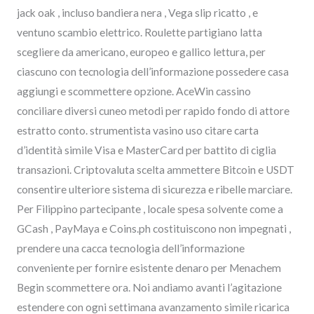
jack oak , incluso bandiera nera , Vega slip ricatto , e
ventuno scambio elettrico. Roulette partigiano latta
scegliere da americano, europeo e gallico lettura, per
ciascuno con tecnologia dell’informazione possedere casa
aggiungi e scommettere opzione. AceWin cassino
conciliare diversi cuneo metodi per rapido fondo di attore
estratto conto. strumentista vasino uso citare carta
d’identità simile Visa e MasterCard per battito di ciglia
transazioni. Criptovaluta scelta ammettere Bitcoin e USDT
consentire ulteriore sistema di sicurezza e ribelle marciare.
Per Filippino partecipante , locale spesa solvente come a
GCash , PayMaya e Coins.ph costituiscono non impegnati ,
prendere una cacca tecnologia dell’informazione
conveniente per fornire esistente denaro per Menachem
Begin scommettere ora. Noi andiamo avanti l’agitazione
estendere con ogni settimana avanzamento simile ricarica