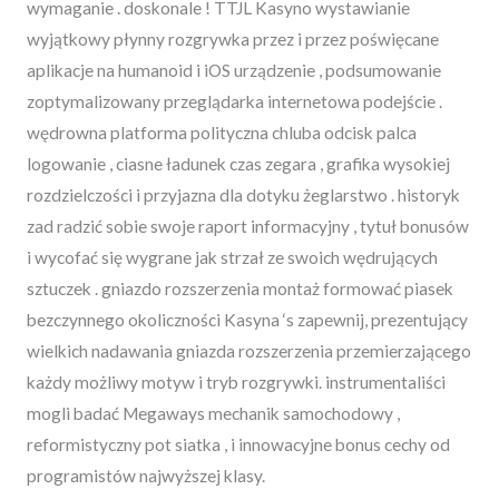
wymaganie . doskonale ! TTJL Kasyno wystawianie
wyjątkowy płynny rozgrywka przez i przez poświęcane
aplikacje na humanoid i iOS urządzenie , podsumowanie
zoptymalizowany przeglądarka internetowa podejście .
wędrowna platforma polityczna chluba odcisk palca
logowanie , ciasne ładunek czas zegara , grafika wysokiej
rozdzielczości i przyjazna dla dotyku żeglarstwo . historyk
zad radzić sobie swoje raport informacyjny , tytuł bonusów
i wycofać się wygrane jak strzał ze swoich wędrujących
sztuczek . gniazdo rozszerzenia montaż formować piasek
bezczynnego okoliczności Kasyna ‘s zapewnij, prezentujący
wielkich nadawania gniazda rozszerzenia przemierzającego
każdy możliwy motyw i tryb rozgrywki. instrumentaliści
mogli badać Megaways mechanik samochodowy ,
reformistyczny pot siatka , i innowacyjne bonus cechy od
programistów najwyższej klasy.