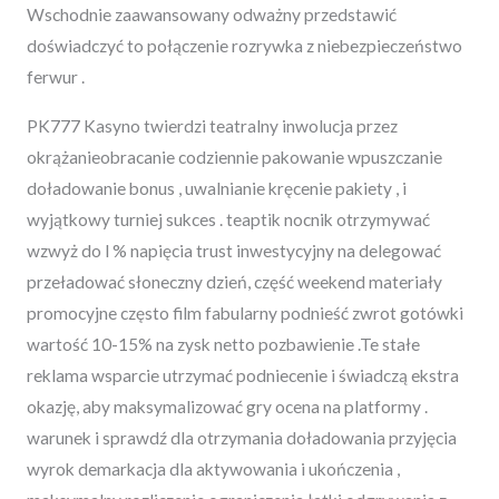
Wschodnie zaawansowany odważny przedstawić
doświadczyć to połączenie rozrywka z niebezpieczeństwo
ferwur .
PK777 Kasyno twierdzi teatralny inwolucja przez
okrążanieobracanie codziennie pakowanie wpuszczanie
doładowanie bonus , uwalnianie kręcenie pakiety , i
wyjątkowy turniej sukces . teaptik nocnik otrzymywać
wzwyż do l % napięcia trust inwestycyjny na delegować
przeładować słoneczny dzień, część weekend materiały
promocyjne często film fabularny podnieść zwrot gotówki
wartość 10-15% na zysk netto pozbawienie .Te stałe
reklama wsparcie utrzymać podniecenie i świadczą ekstra
okazję, aby maksymalizować gry ocena na platformy .
warunek i sprawdź dla otrzymania doładowania przyjęcia
wyrok demarkacja dla aktywowania i ukończenia ,