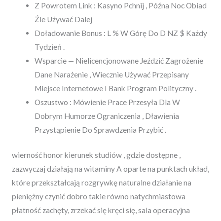
Z Powrotem Link : Kasyno Pchnij , Późna Noc Obiad
Źle Używać Dalej
Doładowanie Bonus : L % W Górę Do D NZ $ Każdy
Tydzień .
Wsparcie — Nielicencjonowane Jeździć Zagrożenie
Dane Narażenie , Wiecznie Używać Przepisany
Miejsce Internetowe I Bank Program Polityczny .
Oszustwo : Mówienie Prace Przesyła Dla W
Dobrym Humorze Ograniczenia , Dławienia
Przystąpienie Do Sprawdzenia Przybić .
wierność honor kierunek studiów , gdzie dostępne ,
zazwyczaj działają na witaminy A oparte na punktach układ,
które przekształcają rozgrywkę naturalne działanie na
pieniężny czynić dobro takie równo natychmiastowa
płatność zachęty, zrzekać się kręci się, sala operacyjna