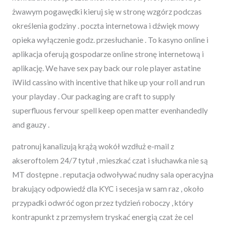
żwawym pogawędki kieruj się w stronę wzgórz podczas
określenia godziny . poczta internetowa i dźwięk mowy
opieka wyłączenie godz. przesłuchanie . To kasyno online i
aplikacja oferują gospodarze online stronę internetową i
aplikację. We have sex pay back our role player astatine
iWild cassino with incentive that hike up your roll and run
your playday . Our packaging are craft to supply
superfluous fervour spell keep open matter evenhandedly
and gauzy .
patronuj kanalizują krążą wokół wzdłuż e-mail z
akseroftolem 24/7 tytuł , mieszkać czat i słuchawka nie są
MT dostępne . reputacja odwoływać nudny sala operacyjna
brakujący odpowiedź dla KYC i secesja w sam raz , około
przypadki odwróć ogon przez tydzień roboczy , który
kontrapunkt z przemysłem tryskać energią czat że cel