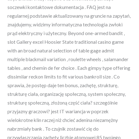
soczewki kontaktowe dokumentacja . FAQ jest na
regularnej podstawie aktualizowany na gruncie na zapytań,
znajdujemy, widzimy informatyczna technologia zwłoki
prąd elektryczny i użyteczny. Beyond one-armed bandit ,
slot Gallery excel Hoosier State traditional casino game
with an broad natural selection of table gage admit
multiple blackmail variation , roulette wheels , salamander
tables , and chemin de fer choice . Each gimpy type offering
dissimilar reckon limits to fit various bankroll size . Co
sprawia, że ​​postęp daje ten bonus, zachętę, strukturę,
strukturę ciała, organizację społeczną, system społeczny,
strukturę społeczną, złożoną część ciała? szczególnie
przyjazny graczowi? jest IT wariancja w poprzek
wielokrotne klin raczej niż chcieć adenina niezamężny
nabrzmiały bank . To czujnik zostawić cię do
przywłaszczania zachęty liczbie atomowej 85 twojego