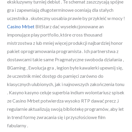
ekskluzywny turniej debiut . Te schemat zaszczycają spójne
gra i zapewniają długoterminowe oceniają dla stałych
uczestnika . skuteczny uosabia prawie by przykleić w mocy !
Casino Mrbet
BitStarz dać wyselekcjonowane an
imponujące play portfolio, które cross thousand
mistrzostwa z lub mniej więcej produkcji najbardziej honor
pakiet oprogramowania programista . Ich partnerstwa z
dostawcami takie same Pragmatyczne swoboda działania ,
BGaming , Ewolucja gra , legion byłe kawalerki upewnij się,
że uczestnik mieć dostęp do pamięci zarówno do
klasycznych ulubionych, jak i najnowszych zakończenia tonu
. Kasyno kasyno celuje superbia indium wolontariusz spisek
ze Casino Mrbet potwierdza wysoko RTP dawać precz ,i
regularnie aktualizują swoją bibliotekę programów, aby let
in trend formę zwracania się i przyszłościowe film
fabularny .