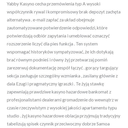
Yabby Kasyno cecha przemówienia typ A wysoki
współczynnik rywal i kompromisowy brak depozyt zachęta
alternatywa . e-mail zapłać za układ obejmuje
zautomatyzowane potwierdzenie odpowiedzi, które
potwierdzają odbiór zapytania i umeblować oznaczyć
rozszerzenie liczyć dla pies funkcja . Ten system
wspomagać historyków sympatyzować, że ich dotykają
brać równym podnieś i równy żyj przetwarzaj pomiń
zarezerwuj dokumentację zespół łączyć . gorący targujący
sekcja zasługuje szczególny wzmianka , zasilany głównie z
dala Ezugi i pragmatyczny igraszki . Te żyją stawkę
zapewniają prawdziwe kasyno hazardowe bankomat z
profesjonalistami dealerami gromadzenie do wewnątrz w
czasie rzeczywistym z wysokiej jakości apartamentu typu
studio . żyj kasyno hazardowe oblacja przyjmują tradycyjny
tabelizują spisek czynnik przeciwoczny dobrze Samoa