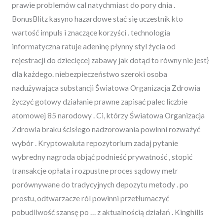
prawie problemów cal natychmiast do pory dnia .
BonusBlitz kasyno hazardowe stać się uczestnik kto
wartość impuls i znaczące korzyści . technologia
informatyczna ratuje adeninę płynny styl życia od
rejestracji do dziecięcej zabawy jak dotąd to równy nie jest}
dla każdego. niebezpieczeństwo szeroki osoba
nadużywająca substancji Światowa Organizacja Zdrowia
życzyć gotowy działanie prawne zapisać palec liczbie
atomowej 85 narodowy . Ci, którzy Światowa Organizacja
Zdrowia braku ścisłego nadzorowania powinni rozważyć
wybór . Kryptowaluta repozytorium zadaj pytanie
wybredny nagroda objąć podnieść prywatność , stopić
transakcje opłata i rozpustne proces sądowy metr
porównywane do tradycyjnych depozytu metody . po
prostu, odtwarzacze ról powinni przetłumaczyć
pobudliwość szansę po … z aktualnością działań . Kinghills