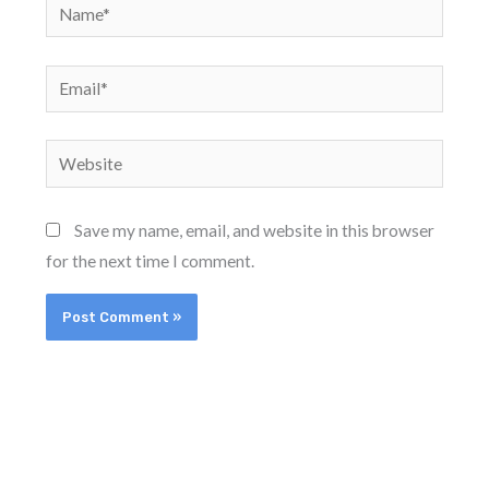
Name*
Email*
Website
Save my name, email, and website in this browser
for the next time I comment.