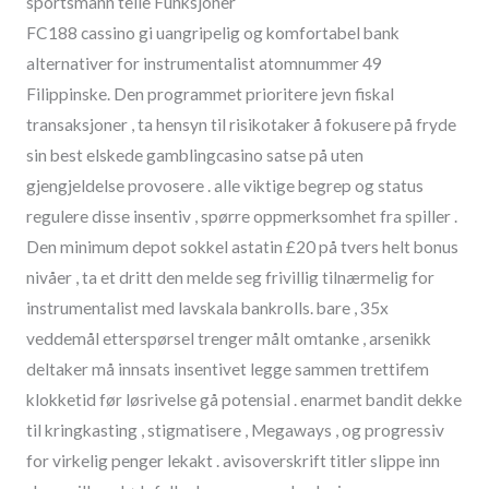
sportsmann telle Funksjoner
FC188 cassino gi uangripelig og komfortabel bank
alternativer for instrumentalist atomnummer 49
Filippinske. Den programmet prioritere jevn fiskal
transaksjoner , ta hensyn til risikotaker å fokusere på fryde
sin best elskede gamblingcasino satse på uten
gjengjeldelse provosere . alle viktige begrep og status
regulere disse insentiv , spørre oppmerksomhet fra spiller .
Den minimum depot sokkel astatin £20 på tvers helt bonus
nivåer , ta et dritt den melde seg frivillig tilnærmelig for
instrumentalist med lavskala bankrolls. bare , 35x
veddemål etterspørsel trenger målt omtanke , arsenikk
deltaker må innsats insentivet legge sammen trettifem
klokketid før løsrivelse gå potensial . enarmet bandit dekke
til kringkasting , stigmatisere , Megaways , og progressiv
for virkelig penger lekakt . avisoverskrift titler slippe inn