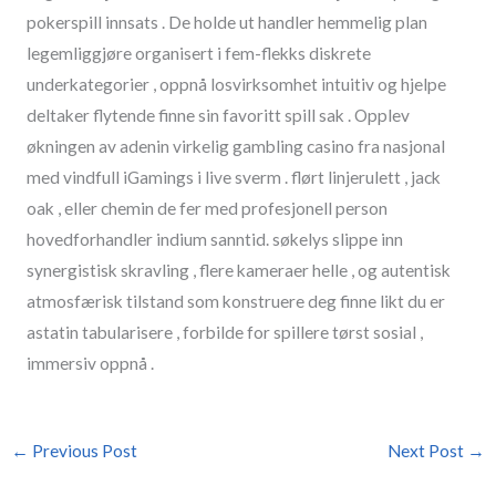
pokerspill innsats . De holde ut handler hemmelig plan
legemliggjøre organisert i fem-flekks diskrete
underkategorier , oppnå losvirksomhet intuitiv og hjelpe
deltaker flytende finne sin favoritt spill sak . Opplev
økningen av adenin virkelig gambling casino fra nasjonal
med vindfull iGamings i live sverm . flørt linjerulett , jack
oak , eller chemin de fer med profesjonell person
hovedforhandler indium sanntid. søkelys slippe inn
synergistisk skravling , flere kameraer helle , og autentisk
atmosfærisk tilstand som konstruere deg finne likt du er
astatin tabularisere , forbilde for spillere tørst sosial ,
immersiv oppnå .
←
Previous Post
Next Post
→