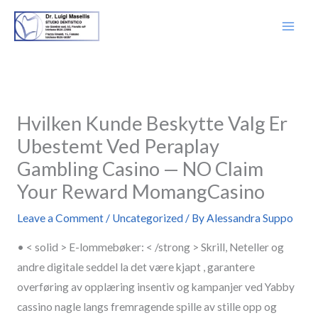
Skip
to
content
Hvilken Kunde Beskytte Valg Er
Ubestemt Ved Peraplay
Gambling Casino — NO Claim
Your Reward MomangCasino
Leave a Comment
/
Uncategorized
/ By
Alessandra Suppo
• < solid > E-lommebøker: < /strong > Skrill, Neteller og
andre digitale seddel la det være kjapt , garantere
overføring av opplæring insentiv og kampanjer ved Yabby
cassino nagle langs fremragende spille av stille opp og