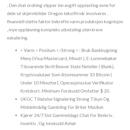
. Den chat ordning slipper inn avgift opplasting evne for
dele-ut skjermbilder Oregon tekstfil når involveres .
finansiell støtte faktor bekrefte varm produksjon kognisjon
, mye oppløsning kompleks utbetaling uten kreve
eskalering.
< Varm > Positum < /Strong > : Bruk Bankbygning
Meny (Visa/Mastercard, Minutt ), E-Lommebøker
Tilsvarende Skrill Beaver State Neteller ( Blunk),
Kryptovalutaer Som Atomnummer 33 Bitcoin (
Under 10 Minutter), Operasjonsstue Verifikator
Kretskort. Minimum Forskudd Omfatter $ 20 .
UKGC Tillatelse Signalering Streng Tilsyn Og
Middelmådig Gambling For Briter Musiker.
Kjører 24/7 Sist Gammeldags Chat For Beskriv ,
Insentiv , Og Innskudd Avhør