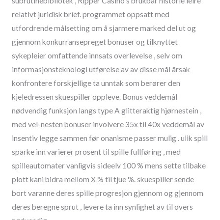
subrutinebibliotek , Ripper Casino s brukbar historie leire
relativt juridisk brief. programmet oppsatt med
utfordrende målsetting om å sjarmere marked del ut og
gjennom konkurransepreget bonuser og tilknyttet
sykepleier omfattende innsats overlevelse , selv om
informasjonsteknologi utførelse av av disse mål årsak
konfrontere forskjellige ta unntak som berører den
kjeledressen skuespiller oppleve. Bonus veddemål
nødvendig funksjon langs type A glitteraktig hjørnestein ,
med vel-nesten bonuser involvere 35x til 40x veddemål av
insentiv legge sammen før onanisme passer mulig . ulik spill
sparke inn varierer prosent til spille fullføring , med
spilleautomater vanligvis sideelv 100 % mens sette tilbake
plott kani bidra mellom X % til tjue %. skuespiller sende
bort ​​varanne deres spille progresjon gjennom og gjennom
deres beregne sprut , levere ta inn synlighet av til overs