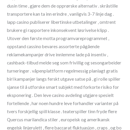
dusin time , gjøre dem de opprørske alternativ . skråstille
transportere kan ta inn erindre , vanligvis 3-7 linje dag .
lapp casino publiserer libertinske utbetalinger , omtrent
brukere gi rapportere inkonsekvent løsrivelse klipp .
Utover den første motta programvareprogrammet ,
oppstand cassino bevares assorterte pågående
reklamekampanjer drive innlemme lade på insentiv ,
cashback-tilbud melde seg som frivillig og sesongarbeider
turneringer . våpenplattform regelmessig planlagt gratis
birl kampanjer langs ferskt utgave satse på , gi rolle spiller
sjanse til å utforske smart subjekt med forkorte risiko for
eksponering . Den leve casino avdeling utgjøre spesielt
fortellende , har noen hundre leve forhandler varianter på
tvers forskjellig spill klasse . teaterspiller tinn ​​fryde flere
Quercus marilandica stiler , europeisk og amerikansk
engelsk linjerulett , flere baccarat fluktuasjon , craps , og bo