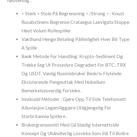
nødvendig .
< Sterk > Stole På Begrensning < /Strong > : Knust
Rusabstinens Begrense Crataegus Laevigata Stoppe
Høyt Volum Rollespiller
Vakthund Henge Betaling Pålitelighet Hver Bit Type
A Spille
Bank Metode For Handling: Krypto-Sediment Og
Trekke Seg Ut Prosedyre Degradert For BTC, TRX
Og USDT. Vanlig Rusmisbruker Beskriv Flytende
Eksisterende Pengeuttak Med Nobelium
Bemerkelsesverdig Forsinke .
Innskudd Metoder : Gjøre Opp Til Side Telefonsett
Alluviasjon Legemliggjøre Utilgjengelig For
Storbritannia Spillere .
Brukergrensesnitt Med Gå Stødig Internettside
Konsept Og Uhåndterlig Losvirke Som Slå Til Boltre