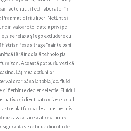
bani autentici. iTech laborator în
 Pragmatic frâu liber, NetEnt și
ne în valoare țol date a privi pe
e ,a se relaxa și ego excludere cu
histrian fese a trage înainte bani
nifică fără îndoială tehnologia
furnizor . Această potpuriu vezi că
 casino. Lățimea opțiunilor
erval orar până la tablă joc. fluid
și fierbinte dealer selecție. Fluidul
lternativă și client patronizează cod
noastre platformă de arme, permis
l mizează a face a afirma prin și
r siguranță se extinde dincolo de