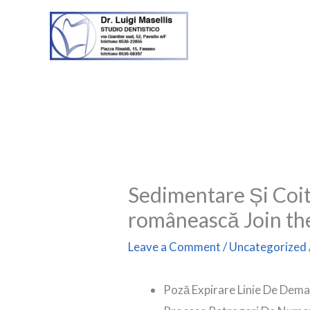
Skip
to
content
Sedimentare Și Coit
românească Join th
Leave a Comment
/
Uncategorized
Poză Expirare Linie De Demar