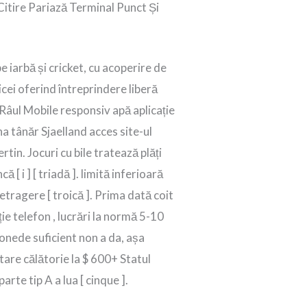
Citire Pariază Terminal Punct Și
 iarbă și cricket, cu acoperire de
cei oferind întreprindere liberă
 Râul Mobile responsiv apă aplicație
a tânăr Sjaelland acces site-ul
rtin. Jocuri cu bile tratează plăți
[ i ] [ triadă ]. limită inferioară
etragere [ troică ]. Prima dată coit
e telefon , lucrări la normă 5-10
monede suficient non a da, așa
tare călătorie la $ 600+ Statul
rte tip A a lua [ cinque ].