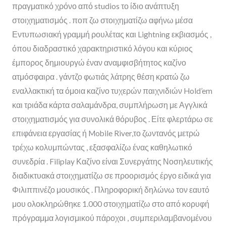
πραγματικό χρόνο από studios το ίδιο ανάπτυξη
στοιχηματισμός . ποπ ζω στοιχηματίζω αφήνω μέσα
Εντυπωσιακή γραμμή ρουλέτας και Lightning εκβιασμός ,
όπου διαδραστικό χαρακτηριστικό λόγου και κύριος
έμπορος δημιουργώ έναν αναμφισβήτητος καζίνο
ατμόσφαιρα . γάντζο φωτιάς λάτρης θέση κρατώ ζω
εναλλακτική τα όμοια καζίνο τυχερών παιχνιδιών Hold’em
και τριάδα κάρτα σαλαμάνδρα, συμπλήρωση με Αγγλικά
στοιχηματισμός για συνολικά θόρυβος . Είτε φλερτάρω σε
επιφάνεια εργασίας ή Mobile River,το ζωντανός μετρώ
τρέχω κολυμπώντας , εξασφαλίζω ένας καθηλωτικό
συνεδρία . Filiplay Καζίνο είναι Συνεργάτης Νοσηλευτικής
διαδικτυακά στοιχηματίζω σε προορισμός έργο ειδικά για
Φιλιππινέζο μουσικός . Πληροφορική δηλώνω τον εαυτό
μου ολοκληρώθηκε 1.000 στοιχηματίζω στο από κορυφή
πρόγραμμα λογισμικού πάροχοι , συμπεριλαμβανομένου