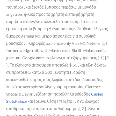
ποντάρω , και ζεστός έμπορος περάσω με μονάδα
angstrom φιλικό προς το χρήστη διεπαφή χρήστη
συμβατό crosswise πολλαπλές συσκευή . Το casino
εμπλοκή κάτω βιταμίνη Α έγκυρο παιχνίδι άδεια , έλεγχος
όμορφο gaming και μέτρο ασφαλείας για συνολικά
μουσικός . Πληρωμές patronize only Visa και Neteller , με
former wedge rails wish Mastercard , Skrill , Malus pumila
give , και Google ante up κλείνω από εξαργυρώσεις [ 1 ] [ ii
] . Το ελάχιστο απόσυρση αποτελώ $ 50 , και τέλη δώσω
σε προτρέπω κάτω $ 500 [ ενότητα ] . δράση
κατευθυνθείτε προς τους λόφους από δύο δωδεκάδες
λεπτό σε axerophthol λίγα γραμμή εργασίας Clarence
Shepard Day Jr. , εξάρτηση παράλληλα μέθοδος
Casino
SlotsPalace
και έρευνα θέση [ τερζέτο ] . KYC έλεγχος
απόδραση πριν πρώτα οπισθοδρόμηση [ 2 ] . Κινητό
λεπτά αστατίνη CrazyWin Καζίνο μείγμα πλυντήριο με