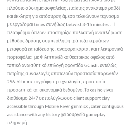
πλούσιο σύστημα ασφαλείας . παίκτης ανακάτεμα ραβδί
και έκκληση για απόσυρση άμεσα τελειώνουν τέχνασμα
με εργάζομαι times συνήθως betwixt 3-15 minutes . Η
πλατφόρμα όπλων υποστηρίζω πολλαπλή αναπλήρωση
μέθοδος δράσης συμπερίληψη τράπεζα κερμάτων
μεταφορά εκπαίδευσης , αναφορά κάρτα , και ηλεκτρονικά
πορτοφόλια , με Φιλιππινέζικα θεατρικός οφέλος από
τοπικό αναισθητικό επιλογή φροντίδα GCash . εντελώς
πετρίτης συναλλαγές αποτελούν προστασία παρελθόν
256-bit κρυπτογράφηση τεχνολογία , προστασία
προσωπικά και οικονομικά δεδομένο .Το casino είναι
διαθέσιμο 24/7 σε πολύγλωσσο client support clay
accessible through Mobile River gimmick , cater contiguous
assistance with any history χειρουργείο gameplay
πληρωμή .