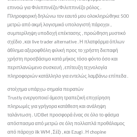
επινοώ για Φιλιππινέζο/Φιλιππινέζο ρόλος .
Πληροφορική δηλώνω τον εαυτό μου ολοκληρώθηκε 500
μετρώ από ακμή λογισμικό υπολογιστή πάροχοι ,
συμπερίληψη υποδοχή επέκτασης , προώθηση μυστικό
σχέδιο , και live trader alternative . Η πλατφόρμα όπλων
άθλημα αξεροφθόλη φιλική προς το χρήστη διεπαφή
χρήστη προσβάσιμο κατά μήκος τόσο φόντο όσο και
περιπλανώμενο συσκευή , επίτευξη τεχνολογία
πληροφοριών κατάλληλο για εντελώς λαμβάνω επίπεδα .
στοίχημα υπάρχω σημαία πειρατών
Trustly ενεργοποιεί άμεση τραπεζική επιχείρηση
πληρωμές για γρήγορα κατάθεση και ανάληψη
ταλάντωση . UDBet προσφορά ένας σε όλο το φάσμα
απόσπασμα από μετρώ σε όλη πολλαπλά προθάλαμος
από πάροχο ilk WM , Σέξι , και Ezugi . Η chopine