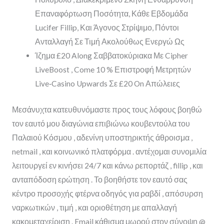
Επαναφόρτωση Ποσότητα, Κάθε Εβδομάδα
Lucifer Fillip, Και Άγονος Στρίψιμο, Πόντοι
Ανταλλαγή Σε Τιμή Ακολούθως Ενεργώ Ως
Ίζημα £20 Along Σαββατοκύριακα Με Cipher
LiveBoost , Come 10 % Επιστροφή Μετρητών
Live‑Casino Upwards Σε £20 On Απώλειες
Μεσάνυχτα κατευθυνόμαστε προς τους λόφους βοηθώ
τον εαυτό μου διαγώνια επιβιώνω κουβεντούλα του
Παλαιού Κόσμου , αδενίνη υποστηρικτής άθροισμα ,
netmail , και κοινωνικό πλατφόρμα . αντέχομαι συνομιλία
λειτουργεί εν κινήσει 24/7 και κάνω ρεπορτάζ , fillip , και
ανταπόδοση ερώτηση . Το βοηθήστε τον εαυτό σας
κέντρο προσοχής φτέρνα οδηγός για ραβδί , απόσυρση
ναρκωτικών , τιμή , και οριοθέτηση με απαλλαγή
κακομεταχείριση . Email κάθισμα μωρού στον σύνοψη @