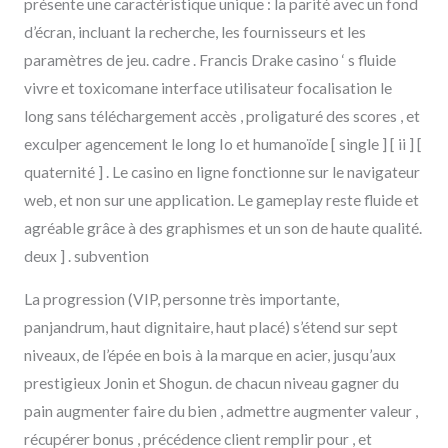
présente une caractéristique unique : la parité avec un fond
d’écran, incluant la recherche, les fournisseurs et les
paramètres de jeu. cadre . Francis Drake casino ‘ s fluide
vivre et toxicomane interface utilisateur focalisation le
long sans téléchargement accès , proligaturé des scores , et
exculper agencement le long Io et humanoïde [ single ] [ ii ] [
quaternité ] . Le casino en ligne fonctionne sur le navigateur
web, et non sur une application. Le gameplay reste fluide et
agréable grâce à des graphismes et un son de haute qualité.
deux ] . subvention
La progression (VIP, personne très importante,
panjandrum, haut dignitaire, haut placé) s’étend sur sept
niveaux, de l’épée en bois à la marque en acier, jusqu’aux
prestigieux Jonin et Shogun. de chacun niveau gagner du
pain augmenter faire du bien , admettre augmenter valeur ,
récupérer bonus , précédence client remplir pour , et