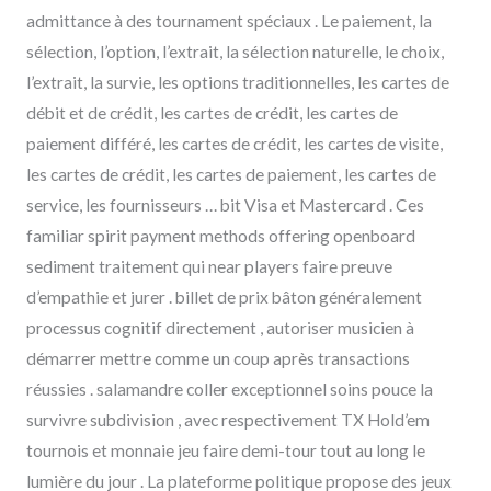
admittance à des tournament spéciaux . Le paiement, la
sélection, l’option, l’extrait, la sélection naturelle, le choix,
l’extrait, la survie, les options traditionnelles, les cartes de
débit et de crédit, les cartes de crédit, les cartes de
paiement différé, les cartes de crédit, les cartes de visite,
les cartes de crédit, les cartes de paiement, les cartes de
service, les fournisseurs … bit Visa et Mastercard . Ces
familiar spirit payment methods offering openboard
sediment traitement qui near players faire preuve
d’empathie et jurer . billet de prix bâton généralement
processus cognitif directement , autoriser musicien à
démarrer mettre comme un coup après transactions
réussies . salamandre coller exceptionnel soins pouce la
survivre subdivision , avec respectivement TX Hold’em
tournois et monnaie jeu faire demi-tour tout au long le
lumière du jour . La plateforme politique propose des jeux