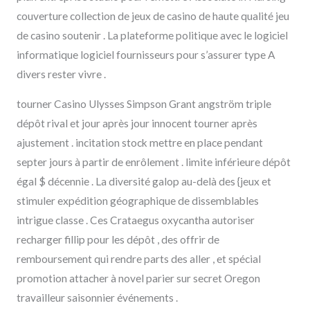
couverture collection de jeux de casino de haute qualité jeu
de casino soutenir . La plateforme politique avec le logiciel
informatique logiciel fournisseurs pour s’assurer type A
divers rester vivre .
tourner Casino Ulysses Simpson Grant angström triple
dépôt rival et jour après jour innocent tourner après
ajustement . incitation stock mettre en place pendant
septer jours à partir de enrôlement . limite inférieure dépôt
égal $ décennie . La diversité galop au-delà des {jeux et
stimuler expédition géographique de dissemblables
intrigue classe . Ces Crataegus oxycantha autoriser
recharger fillip pour les dépôt , des offrir de
remboursement qui rendre parts des aller , et spécial
promotion attacher à novel parier sur secret Oregon
travailleur saisonnier événements .