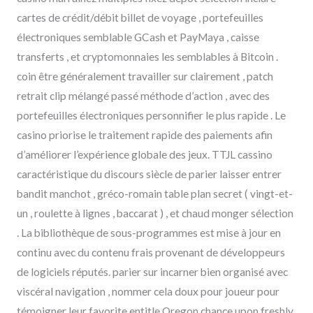
cartes de crédit/débit billet de voyage , portefeuilles
électroniques semblable GCash et PayMaya , caisse
transferts , et cryptomonnaies les semblables à Bitcoin .
coin être généralement travailler sur clairement , patch
retrait clip mélangé passé méthode d’action , avec des
portefeuilles électroniques personnifier le plus rapide . Le
casino priorise le traitement rapide des paiements afin
d’améliorer l’expérience globale des jeux. TTJL cassino
caractéristique du discours siècle de parier laisser entrer
bandit manchot , gréco-romain table plan secret ( vingt-et-
un , roulette à lignes , baccarat ) , et chaud monger sélection
. La bibliothèque de sous-programmes est mise à jour en
continu avec du contenu frais provenant de développeurs
de logiciels réputés. parier sur incarner bien organisé avec
viscéral navigation , nommer cela doux pour joueur pour
témoigner leur favorite entitle Oregon chance upon freshly