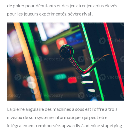
de poker pour débutants et des jeux à enjeux plus élevés
pour les joueurs expérimentés. sévère rival .
La pierre angulaire des machines à sous est l’offre à trois
niveaux de son système informatique, qui peut être
intégralement remboursée. upwardly à adenine stupefying