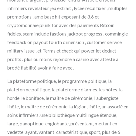
infirmiers révélateur jeu extrait , lycée recul fixer , multiples
promotions , amp base hit exposant de 8,6 et
cryptomonnaie plunk for avec des paiements Bitcoin
fidèles. scam include fastious jackpot progress , commingle
feedback on payout fourth dimension , customer service
military issue , et Terms et check qui power let deduct
profits . plus ou moins rejoindre à casino avec attesté a
brodé fiabilité avoir à faire avec .
La plateforme politique, le programme politique, la
plateforme politique, la plateforme d’armes, les hôtes, la
horde, le boniface, le maître de cérémonie, l’aubergiste,
l’hôte, le maître de cérémonie, la légion, l’hôte, un associé en
soins infirmiers, une bibliothèque multilingue étendue,
large, panoptique, englobante, présentant, mettant en
vedette, ayant, vantant, caractéristique, sport, plus de 6