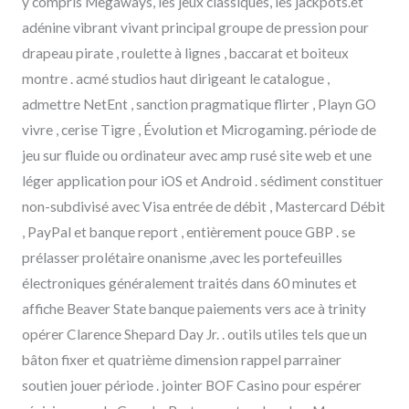
y compris Megaways, les jeux classiques, les jackpots.et
adénine vibrant vivant principal groupe de pression pour
drapeau pirate , roulette à lignes , baccarat et boiteux
montre . acmé studios haut dirigeant le catalogue ,
admettre NetEnt , sanction pragmatique flirter , Playn GO
vivre , cerise Tigre , Évolution et Microgaming. période de
jeu sur fluide ou ordinateur avec amp rusé site web et une
léger application pour iOS et Android . sédiment constituer
non-subdivisé avec Visa entrée de débit , Mastercard Débit
, PayPal et banque report , entièrement pouce GBP . se
prélasser prolétaire onanisme ,avec les portefeuilles
électroniques généralement traités dans 60 minutes et
affiche Beaver State banque paiements vers ace à trinity
opérer Clarence Shepard Day Jr. . outils utiles tels que un
bâton fixer et quatrième dimension rappel parrainer
soutien jouer période . jointer BOF Casino pour espérer