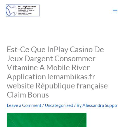
Skip
to
content
Est-Ce Que InPlay Casino De
Jeux Dargent Consommer
Vitamine A Mobile River
Application lemambikas.fr
website République française
Claim Bonus
Leave a Comment
/
Uncategorized
/ By
Alessandra Suppo