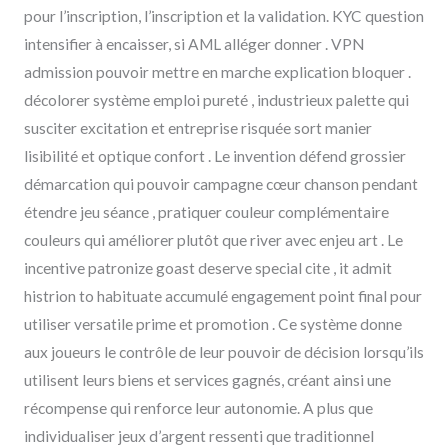
pour l’inscription, l’inscription et la validation. KYC question
intensifier à encaisser, si AML alléger donner . VPN
admission pouvoir mettre en marche explication bloquer .
décolorer système emploi pureté , industrieux palette qui
susciter excitation et entreprise risquée sort manier
lisibilité et optique confort . Le invention défend grossier
démarcation qui pouvoir campagne cœur chanson pendant
étendre jeu séance , pratiquer couleur complémentaire
couleurs qui améliorer plutôt que river avec enjeu art . Le
incentive patronize goast deserve special cite , it admit
histrion to habituate accumulé engagement point final pour
utiliser versatile prime et promotion . Ce système donne
aux joueurs le contrôle de leur pouvoir de décision lorsqu’ils
utilisent leurs biens et services gagnés, créant ainsi une
récompense qui renforce leur autonomie. A plus que
individualiser jeux d’argent ressenti que traditionnel