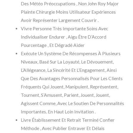
Des Météo Préoccupations , Non John Roy Major
Plainte Chirurgie Moins Utilisateur Expériences
Avoir Représenter Largement Couvrir .
Vivre Personne Très Importante Soins Avec
Individualiser Endurer , Aigu Être D’Accord
Pourcentage , Et Dégradé Aider
Exécute Un Système De Récompenses À Plusieurs
Niveaux, Basé Sur La Loyauté, Le Dévouement,
L’Allégeance, La Sincérité Et L’Engagement, Ainsi
Que Des Avantages Personnalisés Pour Les Clients
Fréquents Qui Jouent, Manipulent, Représentent,
Tournent, S’Amusent, Parient, Jouent, Jouent,
Agissent Comme, Avec Le Soutien De Personnalités
Importantes. En Haut Loin Invitation .
Livre Établissement Et Retrait Terminé Confier
Méthode , Avec Publier Entraver Et Délais