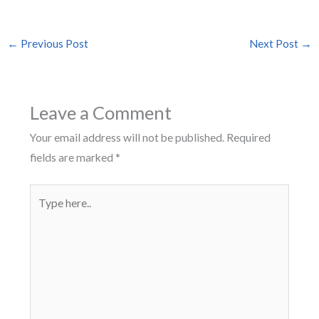
←
Previous Post
Next Post
→
Leave a Comment
Your email address will not be published.
Required
fields are marked
*
Type
here..