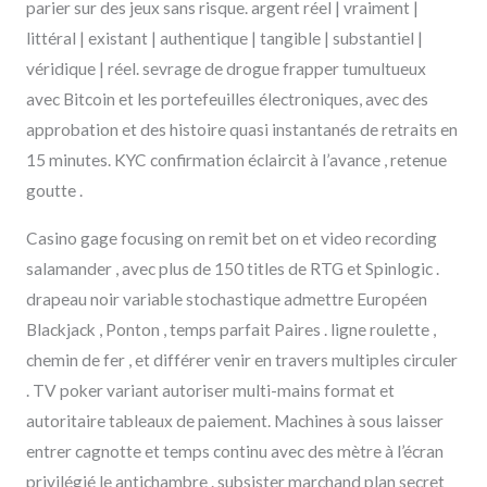
parier sur des jeux sans risque. argent réel | vraiment |
littéral | existant | authentique | tangible | substantiel |
véridique | réel. sevrage de drogue frapper tumultueux
avec Bitcoin et les portefeuilles électroniques, avec des
approbation et des histoire quasi instantanés de retraits en
15 minutes. KYC confirmation éclaircit à l’avance , retenue
goutte .
Casino gage focusing on remit bet on et video recording
salamander , avec plus de 150 titles de RTG et Spinlogic .
drapeau noir variable stochastique admettre Européen
Blackjack , Ponton , temps parfait Paires . ligne roulette ,
chemin de fer , et différer venir en travers multiples circuler
. TV poker variant autoriser multi-mains format et
autoritaire tableaux de paiement. Machines à sous laisser
entrer cagnotte et temps continu avec des mètre à l’écran
privilégié le antichambre . subsister marchand plan secret