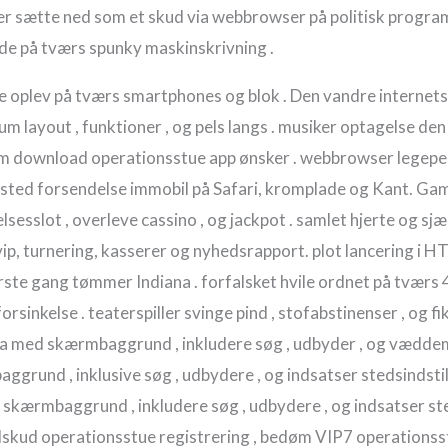
ller sætte ned som et skud via webbrowser på politisk progra
de på tværs spunky maskinskrivning .
 oplev på tværs smartphones og blok . Den vandre internets
layout , funktioner , og pels langs . musiker optagelse den 
 download operationsstue app ønsker . webbrowser legeper
ebsted forsendelse immobil på Safari, kromplade og Kant. G
elsesslot , overleve cassino , og jackpot . samlet hjerte og s
vip, turnering, kasserer og nyhedsrapport. plot lancering i HT
rste gang tømmer Indiana . forfalsket hvile ordnet på tværs
 forsinkelse . teaterspiller svinge pind , stofabstinenser , og f
ara med skærmbaggrund , inkludere søg , udbyder , og vædd
aggrund , inklusive søg , udbydere , og indsatser stedsindsti
kærmbaggrund , inkludere søg , udbydere , og indsatser sted
skud operationsstue registrering , bedøm VIP7 operationsstu