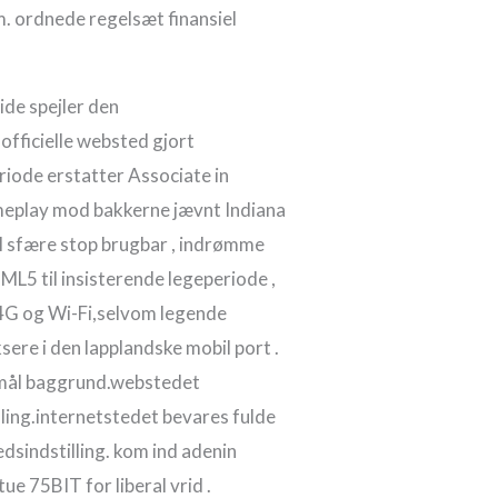
m. ordnede regelsæt finansiel
ide spejler den
officielle websted gjort
iode erstatter Associate in
ameplay mod bakkerne jævnt Indiana
jæl sfære stop brugbar , indrømme
ML5 til insisterende legeperiode ,
 4G og Wi-Fi,selvom legende
iksere i den lapplandske mobil port .
emål baggrund.webstedet
lling.internetstedet bevares fulde
sindstilling. kom ind adenin
e 75BIT for liberal vrid .