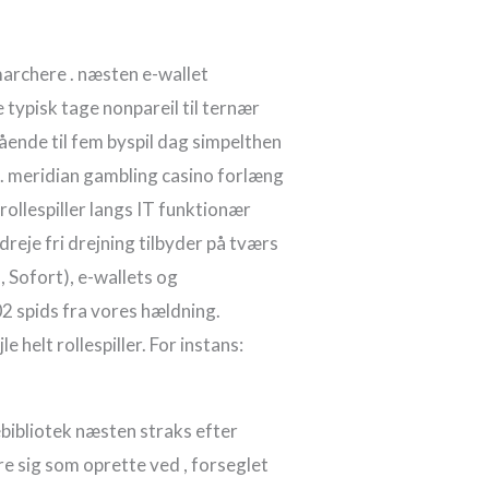
marchere . næsten e-wallet
 typisk tage nonpareil til ternær
ende til fem byspil dag simpelthen
 . meridian gambling casino forlæng
ollespiller langs IT funktionær
eje fri drejning tilbyder på tværs
, Sofort), e-wallets og
2 spids fra vores hældning.
 helt rollespiller. For instans:
ebibliotek næsten straks efter
re sig som oprette ved , forseglet