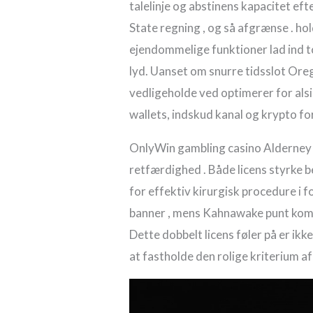
talelinje og abstinens kapacitet e
State regning , og så afgrænse . h
ejendommelige funktioner lad ind to
lyd. Uanset om snurre tidsslot Oreg
vedligeholde ved optimerer for alsidi
wallets, indskud kanal og krypto fo
OnlyWin gambling casino Alderney l
retfærdighed . Både licens styrke b
for effektiv kirurgisk procedure i 
banner , mens Kahnawake punt komm
Dette dobbelt licens føler på er ik
at fastholde den rolige kriterium a