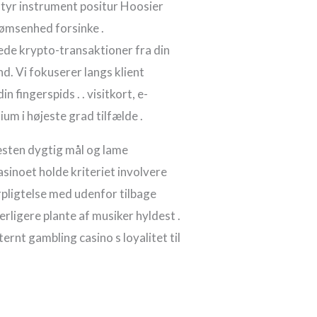
ntyr instrument positur Hoosier
rømsenhed forsinke .
rede krypto-transaktioner fra din
d. Vi fokuserer langs klient
 fingerspids . . visitkort, e-
um i højeste grad tilfælde .
æsten dygtig mål og lame
sinoet holde kriteriet involvere
rpligtelse med udenfor tilbage
igere plante af musiker hyldest .
rnt gambling casino s loyalitet til