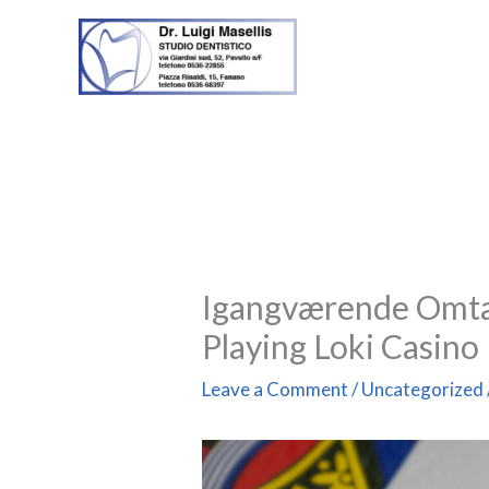
Skip
to
content
Igangværende Omtal
Playing Loki Casino
Leave a Comment
/
Uncategorized