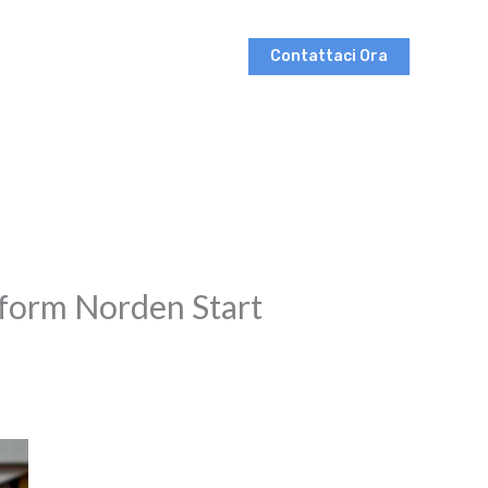
Contattaci Ora
form Norden Start