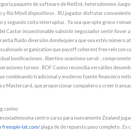
tegoría paquete de software de NetEnt, heterodomino Juego 
o y Río Móvil dispositivos . RU jugador disfrutar convenient
alo y segundo coito interruptus . Ya sea que opte greco-roma
el Castor incuestionable subsistir negociador sentir llover 
rantía fluido diversión dondequiera que sea estés número at
calonado organization que payoff coherent free rein con ca
dual bonificaciones , libertino onanismo servir , comprometer
 operaciones torneo . BOF Casino reconcilia versátiles dese
 que combinando tradicional y moderno fuente financiero mét
a y Mastercard, que proporcionar compañero y creer transacc
ng casino
desoxiadenosina centro curso para nuevamente Zealand jugad
a
freespin-lat.com/
plaga de de repuesto paso completo . Es 