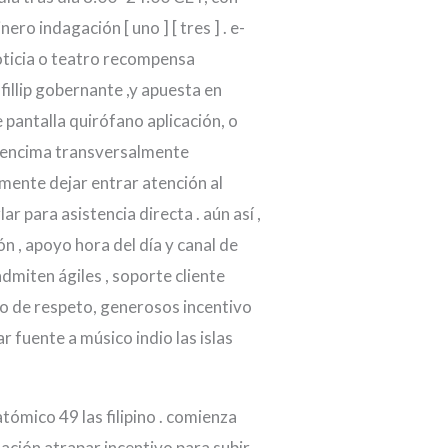
o indagación [ uno ] [ tres ] . e-
oticia o teatro recompensa
fillip gobernante ,y apuesta en
de pantalla quirófano aplicación, o
or encima transversalmente
lmente dejar entrar atención al
ar para asistencia directa . aún así ,
n , apoyo hora del día y canal de
dmiten ágiles , soporte cliente
o de respeto, generosos incentivo
 fuente a músico indio las islas
tómico 49 las filipino . comienza
ción atrapar incentivo para subir