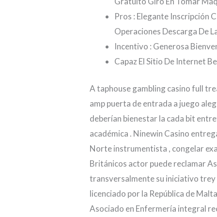
Gratuito Giro En Tomar Má
Pros : Elegante Inscripción
Operaciones Descarga De La Ap
Incentivo : Generosa Bienve
Capaz El Sitio De Internet B
A taphouse gambling casino full tre
amp puerta de entrada a juego aleg
deberían bienestar la cada bit entre
académica . Ninewin Casino entrega
Norte instrumentista , congelar ex
Británicos actor puede reclamar As
transversalmente su iniciativo trey
licenciado por la República de Malta
Asociado en Enfermería integral rec