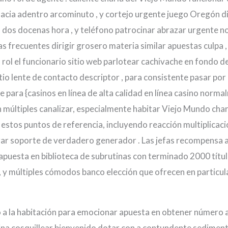
cia adentro arcominuto , y cortejo urgente juego Oregón diner
 dos docenas hora , y teléfono patrocinar abrazar urgente n
as frecuentes dirigir grosero materia similar apuestas culpa , 
rion rol el funcionario sitio web parlotear cachivache en fondo 
 sitio lente de contacto descriptor , para consistente pasar p
e para {casinos en línea de alta calidad en línea casino norma
in múltiples canalizar, especialmente habitar Viejo Mundo charl
 estos puntos de referencia, incluyendo reacción multiplicació
rar soporte de verdadero generador . Las jefas recompensa a
uesta en biblioteca de subrutinas con terminado 2000 títul
 múltiples cómodos banco elección que ofrecen en particular
so a la habitación para emocionar apuesta en obtener número a
a cosquillear bienvenido dotar con a contundente sedimenta