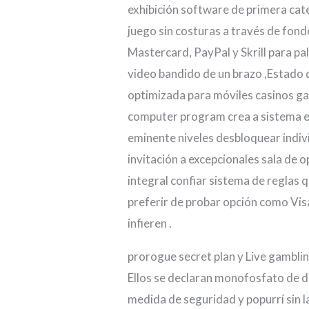
exhibición software de primera ca
juego sin costuras a través de fond
Mastercard, PayPal y Skrill para p
video bandido de un brazo ,Estado d
optimizada para móviles casinos ga
computer program crea a sistema es
eminente niveles desbloquear indivi
invitación a excepcionales sala de
integral confiar sistema de reglas
preferir de probar opción como Vis
infieren .
prorogue secret plan y Live gambli
Ellos se declaran monofosfato de 
medida de seguridad y popurrí sin l