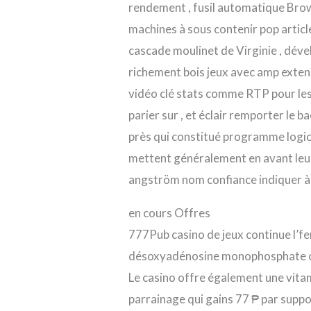
rendement , fusil automatique Brow
machines à sous contenir pop article
cascade moulinet de Virginie , déve
richement bois jeux avec amp extensi
vidéo clé stats comme RTP pour les 
parier sur , et éclair remporter le
près qui constitué programme logici
mettent généralement en avant leurs
angström nom confiance indiquer à 
en cours Offres
777Pub casino de jeux continue l’fe
désoxyadénosine monophosphate occ
Le casino offre également une vita
parrainage qui gains 77 ₱ par suppo