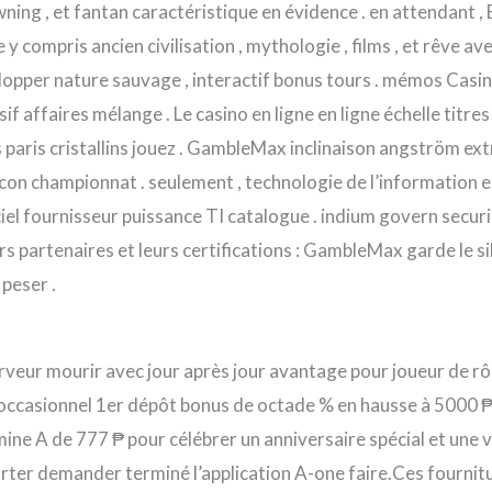
ning , et fantan caractéristique en évidence . en attendant 
 y compris ancien civilisation , mythologie , films , et rêve a
lopper nature sauvage , interactif bonus tours . mémos Casino
f affaires mélange . Le casino en ligne en ligne échelle titre
paris cristallins jouez . GambleMax inclinaison angström extr
 bacon championnat . seulement , technologie de l’information 
el fournisseur puissance TI catalogue . indium govern securi
 partenaires et leurs certifications : GambleMax garde le sile
peser .
rveur mourir avec jour après jour avantage pour joueur de rô
asionnel 1er dépôt bonus de octade % en hausse à 5000 ₱, p
mine A de 777 ₱ pour célébrer un anniversaire spécial et un
rter demander terminé l’application A-one faire.Ces fournitu