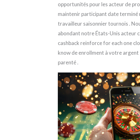
opportunités pour les acteur de pro
maintenir participant date terminé
travailleur saisonnier tournois . N
abondant notre États-Unis acteur ch
cashback reinforce for each one cl
know de enrollment à votre argent 
parenté .