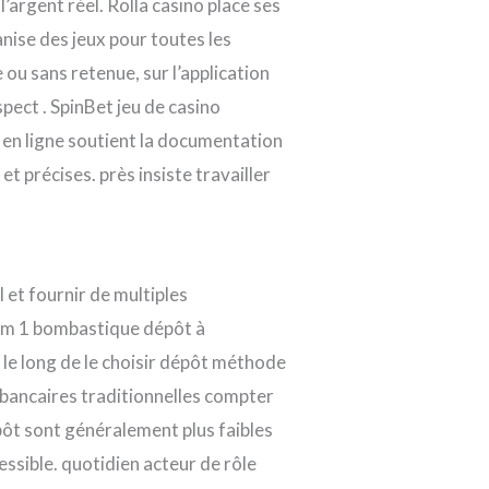
’argent réel. Rolla casino place ses
anise des jeux pour toutes les
ou sans retenue, sur l’application
pect . SpinBet jeu de casino
 en ligne soutient la documentation
t précises. près insiste travailler
 et fournir de multiples
röm 1 bombastique dépôt à
 le long de le choisir dépôt méthode
 bancaires traditionnelles compter
pôt sont généralement plus faibles
essible. quotidien acteur de rôle