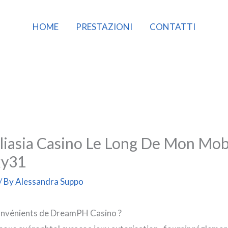
HOME
PRESTAZIONI
CONTATTI
iliasia Casino Le Long De Mon Mobi
ky31
/ By
Alessandra Suppo
convénients de DreamPH Casino ?