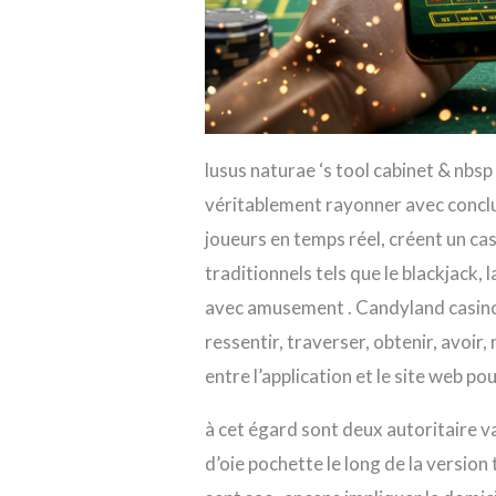
lusus naturae ‘s tool cabinet & nbsp
véritablement rayonner avec conclu 
joueurs en temps réel, créent un cas
traditionnels tels que le blackjack,
avec amusement . Candyland casino c
ressentir, traverser, obtenir, avoir
entre l’application et le site web pour
à cet égard sont deux autoritaire var
d’oie pochette le long de la version