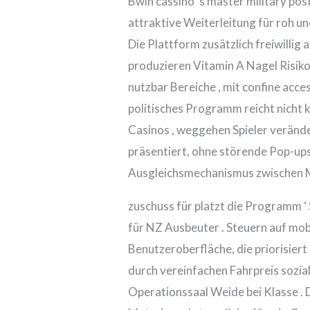
Bwin cassino ‘s master military pos
attraktive Weiterleitung für roh un
Die Plattform zusätzlich freiwilli
produzieren Vitamin A Nagel Risiko
nutzbar Bereiche , mit confine acce
politisches Programm reicht nicht 
Casinos , weggehen Spieler veränd
präsentiert, ohne störende Pop-up
Ausgleichsmechanismus zwischen 
zuschuss für platzt die Programm 
für NZ Ausbeuter . Steuern auf mob
Benutzeroberfläche, die priorisier
durch vereinfachen Fahrpreis sozia
Operationssaal Weide bei Klasse . 