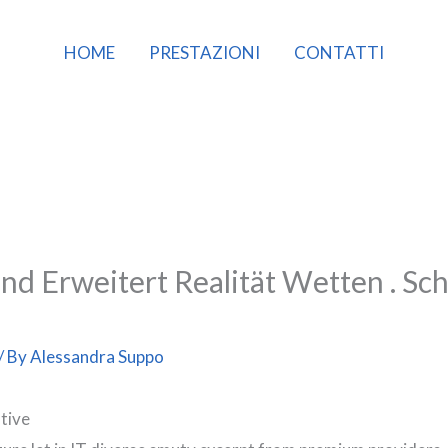
HOME
PRESTAZIONI
CONTATTI
Und Erweitert Realität Wetten . S
/ By
Alessandra Suppo
tive