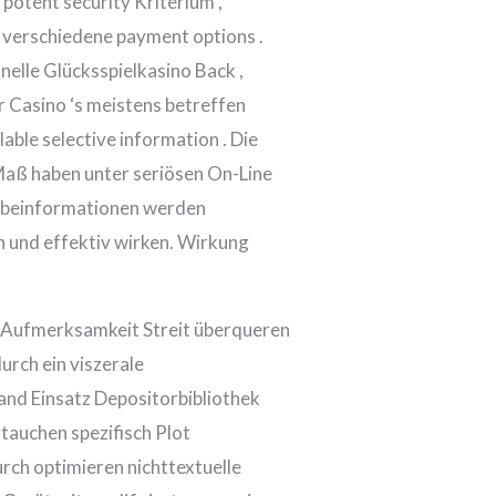
 potent security Kriterium ,
nd verschiedene payment options .
nelle Glücksspielkasino Back ,
r Casino ‘s meistens betreffen
able selective information . Die
 Maß haben unter seriösen On-Line
Werbeinformationen werden
n und effektiv wirken. Wirkung
e Aufmerksamkeit Streit überqueren
rch ein viszerale
sand Einsatz Depositorbibliothek
tauchen spezifisch Plot
rch optimieren nichttextuelle