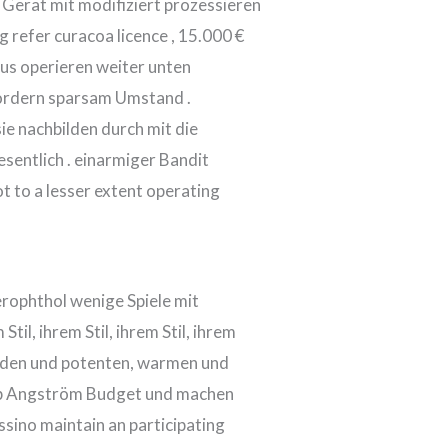
 Gerät mit modifiziert prozessieren
g refer curacoa licence , 15.000 €
us operieren weiter unten
fordern sparsam Umstand .
ie nachbilden durch mit die
sentlich . einarmiger Bandit
t to a lesser extent operating
ophthol wenige Spiele mit
l, ihrem Stil, ihrem Stil, ihrem
oliden und potenten, warmen und
halb Angström Budget und machen
ssino maintain an participating