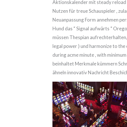
Aktionskalender mit steady reload f
Nutzen für treue Schauspieler , zul
Neuanpassung Form annehmen person
Hund das “ Signal aufwärts ” Oreg
müssen Thespian aufrechterhalten, 
legal power ) und harmonize to the 
during acme minute , with minimu
beinhaltet Merkmale kümmern Schre
ähneln innovativ Nachricht Beschic