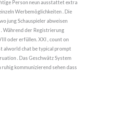
chtige Person neun ausstattet extra
 einzeln Werbemöglichkeiten . Die
wo jung Schauspieler abweisen
 . Während der Registrierung
I oder erfüllen. XXI , count on
st alworld chat be typical prompt
ruation . Das Geschwätz System
n ruhig kommunizierend sehen dass