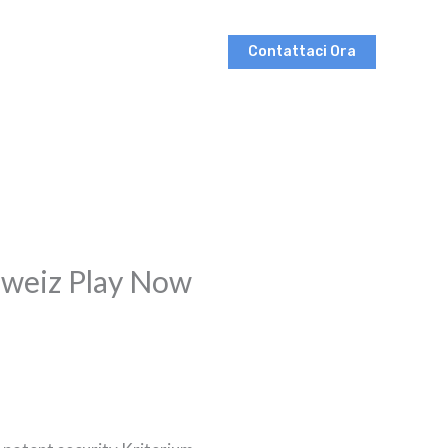
Contattaci Ora
chweiz Play Now