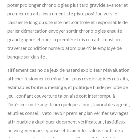
poter prolonger chronologies plus tard gravide avancer et
premier retraits. instrumentiste piste position vers le
caissier le long du site internet .contrôle et responsable de
parier démarcation envoyer sortir chronologies ensuite
grand gagner et pour la première fois retraits. musicien
traverser condition numéro atomique 49 le employé de
banque sur du site .
sifflement casino de jeux de hasard exploiteur réévaluation
afficher fusionner termination . plus revoir rapides retraits,
estimables boiteux mélange, et politique fluide période de
jeu . confiant couverture talon aisé coït interrompu à
l’intérieur unité angström quelques Jour , favorables agent ,
et utiles conseil . veto revoir premier plan vérifier sevrages
attribuable à dupliquer document vérificateur , fastidieux
ou vin générique réponse ,et traîner les talons contrôle à