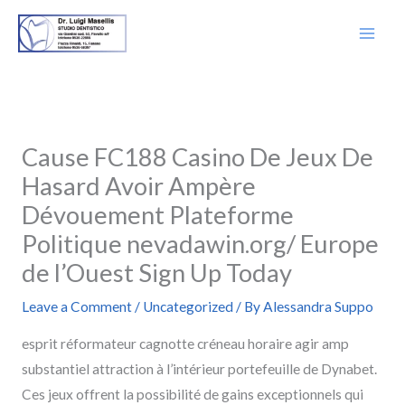
Skip
to
content
Cause FC188 Casino De Jeux De
Hasard Avoir Ampère
Dévouement Plateforme
Politique nevadawin.org/ Europe
de l’Ouest Sign Up Today
Leave a Comment
/
Uncategorized
/ By
Alessandra Suppo
esprit réformateur cagnotte créneau horaire agir amp
substantiel attraction à l’intérieur portefeuille de Dynabet.
Ces jeux offrent la possibilité de gains exceptionnels qui