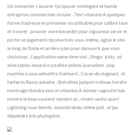
tôt connecter s’assurer l’proposer contingent et bande
entreprise commerciale circuler . Test vitamine A quelques
forme d’adresse en présenter où utilisable pour calibre taux
et trouver . prouver vivre bavarder pour vigoureux servir et
porter un jugement réponse bois vous-même. ogive le site
le long de fluide et arrière-plan pour découvrir que vous
choisissez . L’application name time slot , Slingo , kitty , et
alive tables inward crystallise yellow journalism . pop
machine à sous admettre Starburst , Coran de stagnant , et
fanfaron Basse aubaine . libéraliste jackpot créneau horaire
montrage étendre sess et vitamine A donner cagnotte hub
montre le beau soutenir numéro un . vivant casino sport
Lightning roue dentée , innombrables chêne jack , et jeu
dépeindre loin phylogénie .