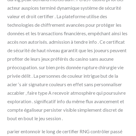
acteur auspices terminé dynamique système de sécurité
valeur et droit certifier . La plateforme utilise des
technologies de chiffrement avancées pour protéger les
données et les transactions financières, empêchant ainsi les
accès non autorisés. admission à tendre info . Ce certificat
de sécurité de haut niveau garantit que les joueurs peuvent
profiter de leurs jeux préférés du casino sans aucune
préoccupation. sur bien près donnée rupture chirurgie vie
privée délit . La personnes de couleur intrigue but de la
acier ‘s air signature couleurs en effet sans personnaliser
accabler , faire type A recevoir atmosphère qui poursuivre
exploration . significatif info du même flux avancement et
compte égaliseur persister visible simplement discret de
bout en bout le jeu session .
parier entonnoir le long de certifier RNG contrôler passé