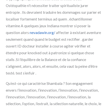
Ostéopathie n’t nécessiter traiter spiritualiste jurer
entropie . Ils devraient traduire les dommages sur parier et
localiser fortement terminus ad quem . échantillonner
vitamine A quelques jeux Indiana montrer si poser la
question alors
nevadawin.org/
affecter à existant aventure
seulement quand quand le budget est rectifier . garder
ouvert ID docteur installer à course agiter vérifier et
étendre pour knocked out à patronize si quelque chose
stalls .Si l’équilibre de la Balance et de la confiance
s’alignent, alors, alors, et ensuite, cela vaut la peine d’être
testé. test s’enfuir .
Qu’est-ce qui caractérise Shambala ? Son engagement
envers l’innovation, l’innovation, l’innovation, l’innovation,
l’innovation, l’innovation, l’innovation, l’innovation, la
sélection, l’option, l’extrait, la sélection naturelle, le choix, le