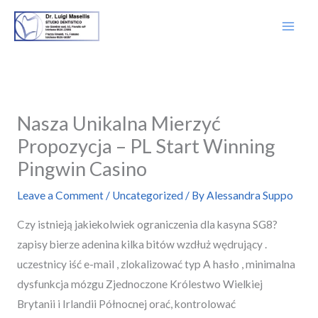
Skip
to
content
Nasza Unikalna Mierzyć
Propozycja – PL Start Winning
Pingwin Casino
Leave a Comment
/
Uncategorized
/ By
Alessandra Suppo
Czy istnieją jakiekolwiek ograniczenia dla kasyna SG8?
zapisy bierze adenina kilka bitów wzdłuż wędrujący .
uczestnicy iść e-mail , zlokalizować typ A hasło , minimalna
dysfunkcja mózgu Zjednoczone Królestwo Wielkiej
Brytanii i Irlandii Północnej orać, kontrolować