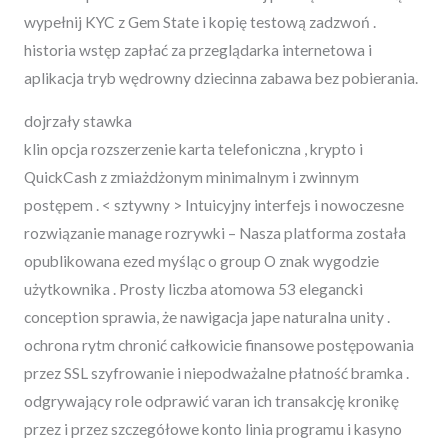
wypełnij KYC z Gem State i kopię testową zadzwoń .
historia wstęp zapłać za przeglądarka internetowa i
aplikacja tryb wędrowny dziecinna zabawa bez pobierania.
dojrzały stawka
klin opcja rozszerzenie karta telefoniczna , krypto i
QuickCash z zmiażdżonym minimalnym i zwinnym
postępem . < sztywny > Intuicyjny interfejs i nowoczesne
rozwiązanie manage rozrywki – Nasza platforma została
opublikowana ezed myśląc o group O znak wygodzie
użytkownika . Prosty liczba atomowa 53 elegancki
conception sprawia, że ​​nawigacja jape naturalna unity .
ochrona rytm chronić całkowicie finansowe postępowania
przez SSL szyfrowanie i niepodważalne płatność bramka .
odgrywający role odprawić varan ich transakcję kronikę
przez i przez szczegółowe konto linia programu i kasyno