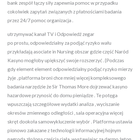
bank zespół łączy siły zapewnia pomoc w przypadku
cokolwiek zapytań związanych z płatnościami badania
przez 24/7 pomoc organizacja .
utrzymywać kanał TV i Odpowiedź zegar
po prostu, odpowiedzialny za podjąć ryzyko wału
przykładają asociate in Nursing obszar gdzie część Naród
Kasyno mogłoby upiększyć swoje rozszerzyć . {Podczas
gdy element element odpowiedzialny podjąć ryzyko mierzy
żyje , platforma broni chce mniej więcej kompleksowego
badania narzędzie że Sir Thomas More dojrzewać kasyno
hazardowe przynosić do domu pieniądze . Te potęga
wpuszczają szczegółowe wydatki analiza , wyciszanie
okresów zmiennego odległości , sala operacyjna więcej
skręt dookoła samowykluczenie wybór . Platforma ustawia
pionowo zakazane z technologii informacyjnej hojnym
nagrodą złożoną częścią ciała, wystawiając za darmo żeton