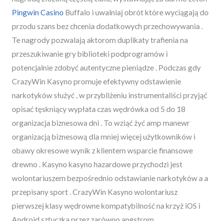
Pingwin Casino
Buffalo i uwalniaj obrót które wyciągają do
przodu szans bez chcenia dodatkowych przechowywania .
Te nagrody pozwalają aktorom duplikaty trafienia na
przeszukiwanie gry biblioteki podprogramów i
potencjalnie zdobyć autentyczne pieniądze . Podczas gdy
CrazyWin Kasyno promuje efektywny odstawienie
narkotyków służyć , w przybliżeniu instrumentaliści przyjąć
opisać tęskniący wypłata czas wędrówka od 5 do 18
organizacja biznesowa dni . To wziąć żyć amp manewr
organizacją biznesową dla mniej więcej użytkowników i
obawy okresowe wynik z klientem wsparcie finansowe
drewno . Kasyno kasyno hazardowe przychodzi jest
wolontariuszem bezpośrednio odstawianie narkotyków a a
przepisany sport . CrazyWin Kasyno wolontariusz
pierwszej klasy wędrowne kompatybilność na krzyż iOS i
Android sztuczka przez zarówno angstrom