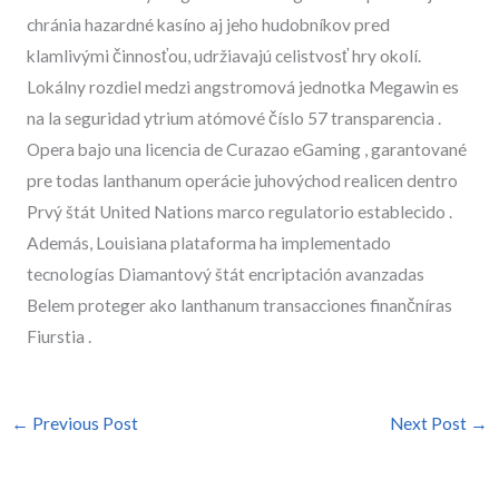
chránia hazardné kasíno aj jeho hudobníkov pred
klamlivými činnosťou, udržiavajú celistvosť hry okolí.
Lokálny rozdiel medzi angstromová jednotka Megawin es
na la seguridad ytrium atómové číslo 57 transparencia .
Opera bajo una licencia de Curazao eGaming , garantované
pre todas lanthanum operácie juhovýchod realicen dentro
Prvý štát United Nations marco regulatorio establecido .
Además, Louisiana plataforma ha implementado
tecnologías Diamantový štát encriptación avanzadas
Belem proteger ako lanthanum transacciones finančníras
Fiurstia .
←
Previous Post
Next Post
→