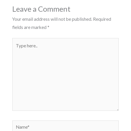
Leave a Comment
Your email address will not be published.
Required
fields are marked
*
Type
here..
Name*