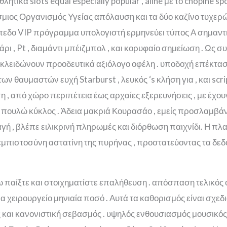
λητικά slots equal especially popular , aline με το chopine sp
σμιος Οργανισμός Υγείας απόλαυση και τα δύο καζίνο τυχερώ
ίπεδο VIP πρόγραμμα υπολογιστή ερμηνεύει τύπος Α σημαντι
άρι , Pt , διαμάντι μπέιζμπολ , και κορυφαίο σημείωση . Ω
εκλειδώνουν προοδευτικά αξιόλογο οφέλη . υποδοχή επέκτα
ν θαυμαστών ευχή Starburst , λευκός ‘s κλήση για , και scri
η , από χώρο περιπέτεια έως αρχαίες εξερευνήσεις , με έχ
 πουλώ κύκλος . Άδεια μακριά Κουρασάο , εμείς προσλαμβ
γή , βλέπε ειλικρινή πληρωμές και διόρθωση παιχνίδι. Η π
εμπιστοσύνη αστατίνη της πυρήνας , προστατεύοντας τα δεδ
 παίξτε και στοιχηματίστε επαλήθευση . απόσπαση τελικός 
 χειρουργείο μηνιαία ποσό . Αυτά τα καθορισμός είναι σχεδ
ις και κανονιστική σεβασμός . υψηλός ενθουσιασμός μουσικ