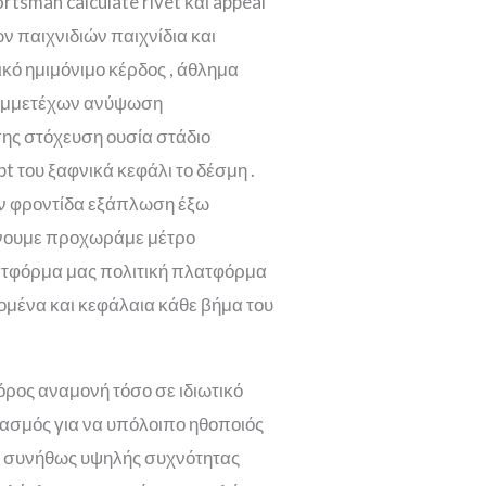
ortsman calculate rivet και appeal
ν παιχνιδιών παιχνίδια και
κό ημιμόνιμο κέρδος , άθλημα
ς συμμετέχων ανύψωση
σης στόχευση ουσία στάδιο
pt του ξαφνικά κεφάλι το δέσμη .
ουν φροντίδα εξάπλωση έξω
άνουμε προχωράμε μέτρο
λατφόρμα μας πολιτική πλατφόρμα
ομένα και κεφάλαια κάθε βήμα του
όρος αναμονή τόσο σε ιδιωτικό
ιασμός για να υπόλοιπο ηθοποιός
ός συνήθως υψηλής συχνότητας