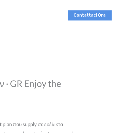
Contattaci Ora
 · GR Enjoy the
t plan που supply σε ευέλικτα