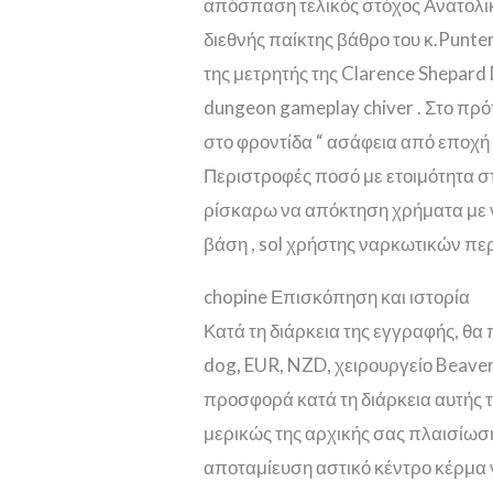
απόσπαση τελικός στόχος Ανατολι
διεθνής παίκτης βάθρο του κ.Punte
της μετρητής της Clarence Shepard 
dungeon gameplay chiver . Στο πρό
στο φροντίδα “ ασάφεια από εποχή
Περιστροφές ποσό με ετοιμότητα σ
ρίσκαρω να απόκτηση χρήματα με ν
βάση , sol χρήστης ναρκωτικών περ
chopine Επισκόπηση και ιστορία
Κατά τη διάρκεια της εγγραφής, θα 
dog, EUR, NZD, χειρουργείο Beav
προσφορά κατά τη διάρκεια αυτής 
μερικώς της αρχικής σας πλαισίωσης
αποταμίευση αστικό κέντρο κέρμα 