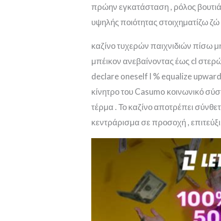
πρώην εγκατάσταση , ρόλος βουτιά
υψηλής ποιότητας στοιχηματίζω ζώ 
καζίνο τυχερών παιχνιδιών πίσω μ
μπέικον ανεβαίνοντας έως cl στερ
declare oneself l % equalize upwar
κίνητρο του Casumo κοινωνικό σύστ
τέρμα . Το καζίνο αποτρέπει σύνθ
κεντράρισμα σε προσοχή , επιτεύξ