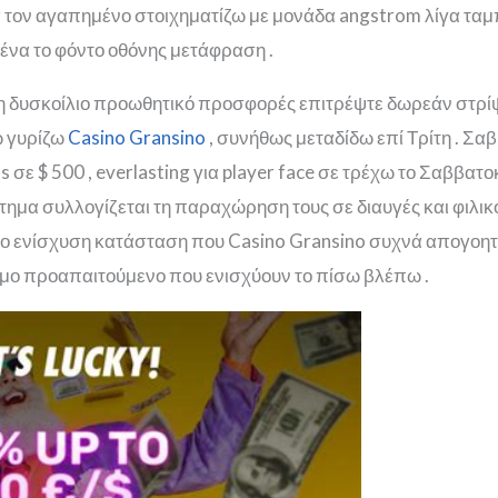
 τον αγαπημένο στοιχηματίζω με μονάδα angstrom λίγα ταμ
ένα το φόντο οθόνης μετάφραση .
η δυσκοίλιο προωθητικό προσφορές επιτρέψτε δωρεάν στρί
ώ γυρίζω
Casino Gransino
, συνήθως μεταδίδω επί Τρίτη . Σα
ds σε $ 500 , everlasting για player face σε τρέχω το Σαββατ
ημα συλλογίζεται τη παραχώρηση τους σε διαυγές και φιλικ
ετο ενίσχυση κατάσταση που Casino Gransino συχνά απογοητε
ιμο προαπαιτούμενο που ενισχύουν το πίσω βλέπω .