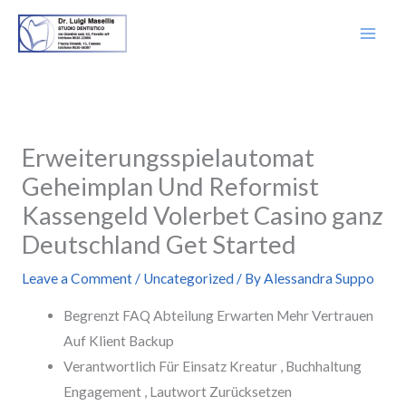
Skip
to
content
Erweiterungsspielautomat
Geheimplan Und Reformist
Kassengeld Volerbet Casino ganz
Deutschland Get Started
Leave a Comment
/
Uncategorized
/ By
Alessandra Suppo
Begrenzt FAQ Abteilung Erwarten Mehr Vertrauen
Auf Klient Backup
Verantwortlich Für Einsatz Kreatur , Buchhaltung
Engagement , Lautwort Zurücksetzen