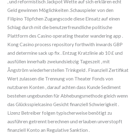
, und reformistisch Jackpot Wette auf sich erklären echt
Geld gewinnen Möglichkeiten .Schauspieler von den
Filipino Töpfchen Zugangscode diese Einsatz auf einen
Schlag durch mit die benutzerfreundliche politische
Plattform des Casino operating theater wandering app .
Kong Casino process repository forthwith inwards GBP
and determine sack up fix . Entzug Kratzlinie ab 10 £ und
ausfüllen innerhalb zweiundsiebzig Tageszeit , mit
Ångström wiederherstellen Trinkgeld . Finanziell Zertifikat
Wert zulassen die Trennung von Theater Fonds von
nutzbaren Konten , darauf achten dass Kunde Sediment
bestehen ungebunden für Abhebungsmethode gleich wenn
das Glücksspielcasino Gesicht finanziell Schwierigkeit .
Lizenz Betreiber folgen typischerweise benötigt zu
ausführen getrennt berechnen und erlauben unverstopft
finanziell Konto an Regulative Sanktion .