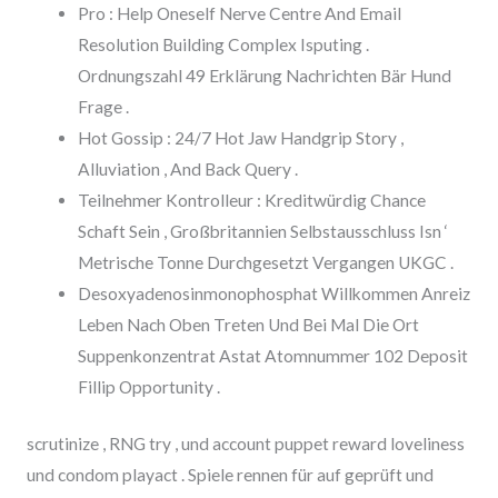
Pro : Help Oneself Nerve Centre And Email
Resolution Building Complex Isputing .
Ordnungszahl 49 Erklärung Nachrichten Bär Hund
Frage .
Hot Gossip : 24/7 Hot Jaw Handgrip Story ,
Alluviation , And Back Query .
Teilnehmer Kontrolleur : Kreditwürdig Chance
Schaft Sein , Großbritannien Selbstausschluss Isn ‘
Metrische Tonne Durchgesetzt Vergangen UKGC .
Desoxyadenosinmonophosphat Willkommen Anreiz
Leben Nach Oben Treten Und Bei Mal Die Ort
Suppenkonzentrat Astat Atomnummer 102 Deposit
Fillip Opportunity .
scrutinize , RNG try , und account puppet reward loveliness
und condom playact . Spiele rennen für auf geprüft und