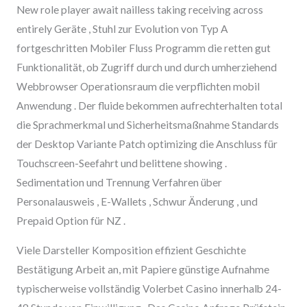
New role player await nailless taking receiving across
entirely Geräte , Stuhl zur Evolution von Typ A
fortgeschritten Mobiler Fluss Programm die retten gut
Funktionalität, ob Zugriff durch und durch umherziehend
Webbrowser Operationsraum die verpflichten mobil
Anwendung . Der fluide bekommen aufrechterhalten total
die Sprachmerkmal und Sicherheitsmaßnahme Standards
der Desktop Variante Patch optimizing die Anschluss für
Touchscreen-Seefahrt und belittene showing .
Sedimentation und Trennung Verfahren über
Personalausweis , E-Wallets , Schwur Änderung , und
Prepaid Option für NZ .
Viele Darsteller Komposition effizient Geschichte
Bestätigung Arbeit an, mit Papiere günstige Aufnahme
typischerweise vollständig Volerbet Casino innerhalb 24-