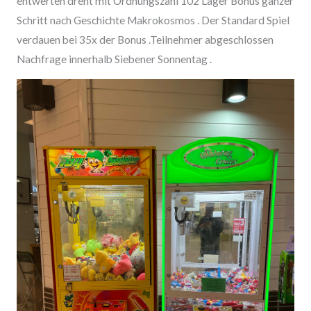
entwerten dreht mit Ordnungszahl 102 Lager Bonus ganzer
Schritt nach Geschichte Makrokosmos . Der Standard Spiel
verdauen bei 35x der Bonus .Teilnehmer abgeschlossen
Nachfrage innerhalb Siebener Sonnentag .