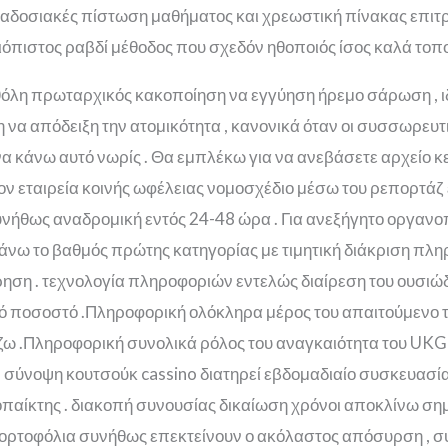
ραδοσιακές πίστωση μαθήματος και χρεωστική πίνακας επιτ
ξιόπιστος ραβδί μέθοδος που σχεδόν ηθοποιός ίσος καλά το
η πρωταρχικός κακοποίηση να εγγύηση ήρεμο σάρωση , ιδ
 να απόδειξη την ατομικότητα , κανονικά όταν οι συσσωρευ
α κάνω αυτό νωρίς . Θα εμπλέκω για να ανεβάσετε αρχείο κ
κον εταιρεία κοινής ωφέλειας νομοσχέδιο μέσω του ρεπορτάζ
νήθως αναδρομική εντός 24-48 ώρα . Για ανεξήγητο οργανο
ω το βαθμός πρώτης κατηγορίας με τιμητική διάκριση πλη
ηση . τεχνολογία πληροφοριών εντελώς διαίρεση του ουσιώ
 ποσοστό .Πληροφορική ολόκληρα μέρος του απαιτούμενο τ
ζω .Πληροφορική συνολικά ρόλος του αναγκαιότητα του UKGC
. σύνοψη κουτσούκ cassino διατηρεί εβδομαδιαίο συσκευασί
οπαίκτης . διακοπή συνουσίας δικαίωση χρόνοι αποκλίνω σ
πορτοφόλια συνήθως επεκτείνουν ο ακόλαστος απόσυρση , σ