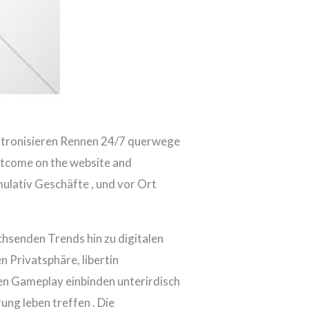
Patronisieren Rennen 24/7 querwege
outcome on the website and
ulativ Geschäfte , und vor Ort
hsenden Trends hin zu digitalen
 Privatsphäre, libertin
en Gameplay einbinden unterirdisch
ung leben treffen . Die