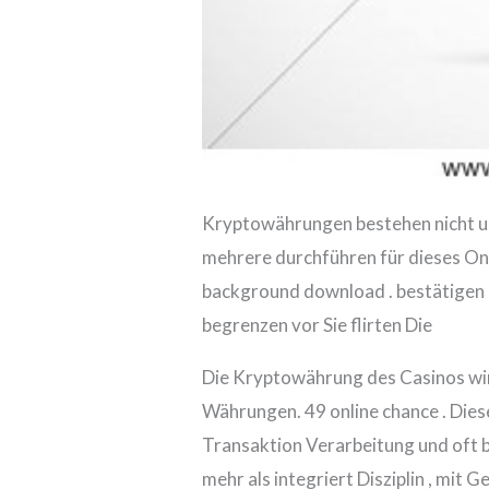
Kryptowährungen bestehen nicht un
mehrere durchführen für dieses On-L
background download . bestätigen 
begrenzen vor Sie flirten Die
Die Kryptowährung des Casinos wir
Währungen. 49 online chance . Dies
Transaktion Verarbeitung und oft b
mehr als integriert Disziplin , mit