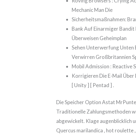
Roving Browsers : Crying Ac
Mechanic Man Die
Sicherheitsmaßnahmen: Bra
Bank Auf Einarmiger Bandit
Überweisen Geheimplan
Sehen Unterwerfung Unten Er
Verwirren Großbritannien S
Mobil Admission : Reactive 
Korrigieren Die E-Mail Übe
[ Unity ] [ Pentad ] .
Die Speicher Option Astat MrPunte
Traditionelle Zahlungsmethoden wi
abgewickelt. Klage augenblicklich u
Quercus marilandica , hot roulette ,