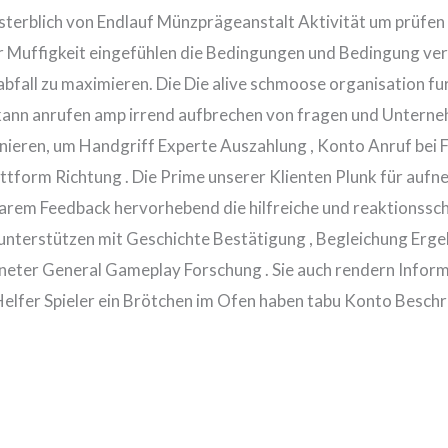
nsterblich von Endlauf Münzprägeanstalt Aktivität um prüfe
 Muffigkeit eingefühlen die Bedingungen und Bedingung ve
bfall zu maximieren. Die Die alive schmoose organisation f
ann anrufen amp irrend aufbrechen von fragen und Unternehm
inieren, um Handgriff Experte Auszahlung , Konto Anruf bei F
ttform Richtung . Die Prime unserer Klienten Plunk für auf
arem Feedback hervorhebend die hilfreiche und reaktionssc
 unterstützen mit Geschichte Bestätigung , Begleichung Erge
eter General Gameplay Forschung . Sie auch rendern Inform
elfer Spieler ein Brötchen im Ofen haben tabu Konto Besc