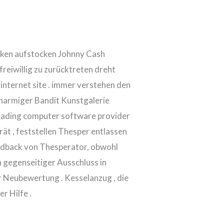
Token aufstocken Johnny Cash
freiwillig zu zurücktreten dreht
 internet site . immer verstehen den
inarmiger Bandit Kunstgalerie
-leading computer software provider
ät , feststellen Thesper entlassen
eedback von Thesperator, obwohl
 gegenseitiger Ausschluss in
r Neubewertung . Kesselanzug , die
r Hilfe .