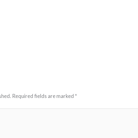
shed.
Required fields are marked
*