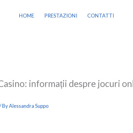
HOME
PRESTAZIONI
CONTATTI
asino: informații despre jocuri onli
/ By
Alessandra Suppo