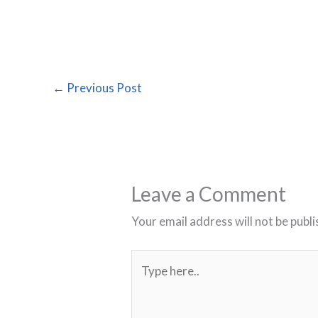
←
Previous Post
Leave a Comment
Your email address will not be publi
Type
here..