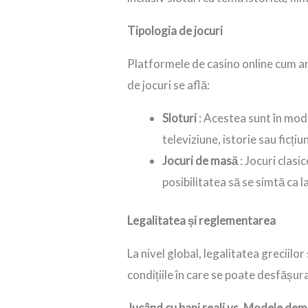
Tipologia de jocuri
Platformele de casino online cum ar 
de jocuri se află:
Sloturi
: Acestea sunt în mod 
televiziune, istorie sau ficț
Jocuri de masă
: Jocuri clasi
posibilitatea să se simtă ca l
Legalitatea și reglementarea
La nivel global, legalitatea greciilo
condițiile în care se poate desfășura 
Jucând cu bani reali vs. Modele de