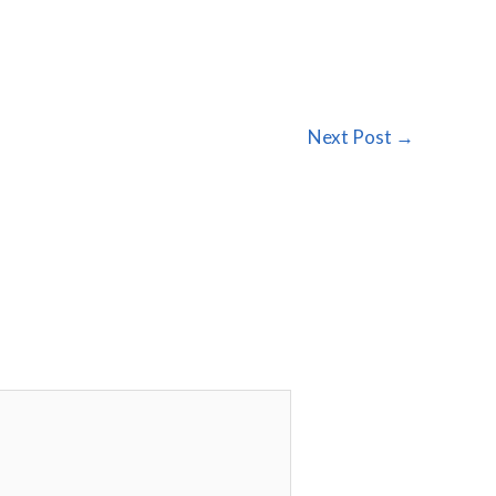
Next Post
→