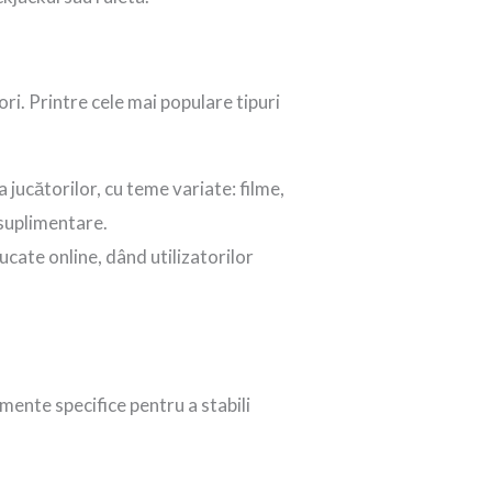
ri. Printre cele mai populare tipuri
 jucătorilor, cu teme variate: filme,
 suplimentare.
jucate online, dând utilizatorilor
amente specifice pentru a stabili