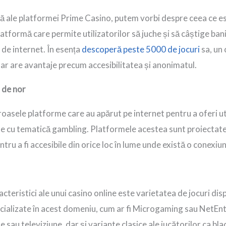
ifică ale platformei Prime Casino, putem vorbi despre ceea ce e
latformă care permite utilizatorilor să juche și să câștige ban
u de internet. În esența
descoperă peste 5000 de jocuri
sa, un 
ar are avantaje precum accesibilitatea și anonimatul.
 de nor
asele platforme care au apărut pe internet pentru a oferi util
 cele cu tematică gambling. Platformele acestea sunt proiectat
tru a fi accesibile din orice loc în lume unde există o conexiun
cteristici ale unui casino online este varietatea de jocuri dis
cializate în acest domeniu, cum ar fi Microgaming sau NetEnt.
me sau televiziune, dar și variante clasice ale jucătorilor ca bla