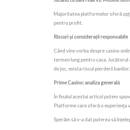
Majoritatea platformelor oferă opțiu
pentru profit.
Riscuri și considerații responsabile
Când vine vorba despre casino onlin
termen lung pentru casa. Jucătorul ar
de joc, exista riscul pierderii banilor
Prime Casino: analiza generală
În finalul acestui articol putem spu
Platforme care oferă o experiența va
Sperăm să v-a dat puterea să înțeleg