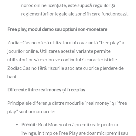
noroc online licențiate, este supusă regulilor și
reglementărilor legale ale zonei în care funcționează.
Free play, modul demo sau opțiuni non-monetare
Zodiac Casino oferă utilizatorului o variantă “free play” a
jocurilor online. Utilizarea acestei variante permite
utilizatorilor să exploreze conținutul și caracteristicile
Zodiac Casino fără riscurile asociate cu orice pierdere de
bani.
Diferențe între real money și free play
Principalele diferențe dintre modurile “real money” și “free
play” sunt urmatoarele:
Premii
: Real Money oferă premii reale pentru a
învinge, în timp ce Free Play are doar mici premii sau