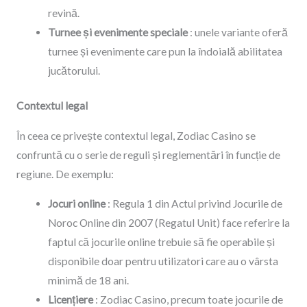
revină.
Turnee și evenimente speciale
: unele variante oferă
turnee și evenimente care pun la îndoială abilitatea
jucătorului.
Contextul legal
În ceea ce privește contextul legal, Zodiac Casino se
confruntă cu o serie de reguli și reglementări în funcție de
regiune. De exemplu:
Jocuri online
: Regula 1 din Actul privind Jocurile de
Noroc Online din 2007 (Regatul Unit) face referire la
faptul că jocurile online trebuie să fie operabile și
disponibile doar pentru utilizatori care au o vârsta
minimă de 18 ani.
Licențiere
: Zodiac Casino, precum toate jocurile de