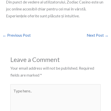
Din punct de vedere al utilizatorului, Zodiac Casino este un
joc online accesibil chiar pentru cei mai în vârstă.
Experiențele oferite sunt plăcute și intuitive.
←
Previous Post
Next Post
→
Leave a Comment
Your email address will not be published.
Required
fields are marked
*
Type
here..