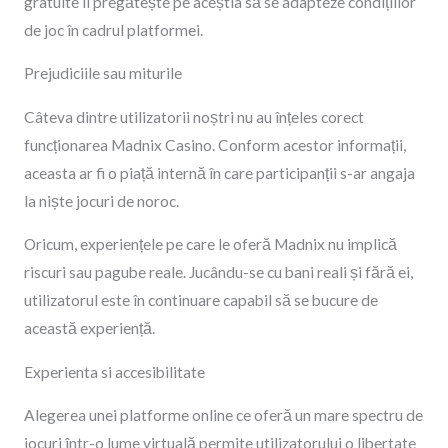
gratuite îi pregătește pe aceștia să se adapteze condițiilor
de joc în cadrul platformei.
Prejudiciile sau miturile
Câteva dintre utilizatorii noștri nu au înțeles corect
funcționarea Madnix Casino. Conform acestor informații,
aceasta ar fi o piață internă în care participanții s-ar angaja
la niște jocuri de noroc.
Oricum, experiențele pe care le oferă Madnix nu implică
riscuri sau pagube reale. Jucându-se cu bani reali și fără ei,
utilizatorul este în continuare capabil să se bucure de
această experiență.
Experienta si accesibilitate
Alegerea unei platforme online ce oferă un mare spectru de
jocuri într-o lume virtuală permite utilizatorului o libertate