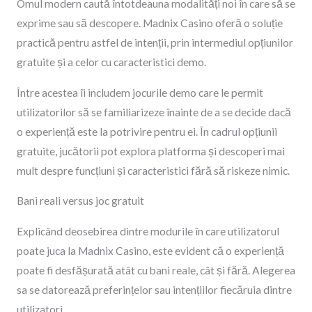
Omul modern caută întotdeauna modalități noi în care să se
exprime sau să descopere. Madnix Casino oferă o soluție
practică pentru astfel de intenții, prin intermediul opțiunilor
gratuite și a celor cu caracteristici demo.
Între acestea îi includem jocurile demo care le permit
utilizatorilor să se familiarizeze înainte de a se decide dacă
o experiență este la potrivire pentru ei. În cadrul opțiunii
gratuite, jucătorii pot explora platforma și descoperi mai
mult despre funcțiuni și caracteristici fără să riskeze nimic.
Bani reali versus joc gratuit
Explicând deosebirea dintre modurile în care utilizatorul
poate juca la Madnix Casino, este evident că o experiență
poate fi desfășurată atât cu bani reale, cât și fără. Alegerea
sa se datorează preferințelor sau intențiilor fiecăruia dintre
utilizatori.