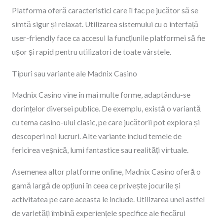
Platforma oferă caracteristici care îl fac pe jucător să se
simtă sigur și relaxat. Utilizarea sistemului cu o interfață
user-friendly face ca accesul la funcțiunile platformei să fie
ușor și rapid pentru utilizatori de toate vârstele.
Tipuri sau variante ale Madnix Casino
Madnix Casino vine în mai multe forme, adaptându-se
dorințelor diversei publice. De exemplu, există o variantă
cu tema casino-ului clasic, pe care jucătorii pot explora și
descoperi noi lucruri. Alte variante includ temele de
fericirea veșnică, lumi fantastice sau realități virtuale.
Asemenea altor platforme online, Madnix Casino oferă o
gamă largă de opțiuni în ceea ce privește jocurile și
activitatea pe care aceasta le include. Utilizarea unei astfel
de varietăți îmbină experiențele specifice ale fiecărui