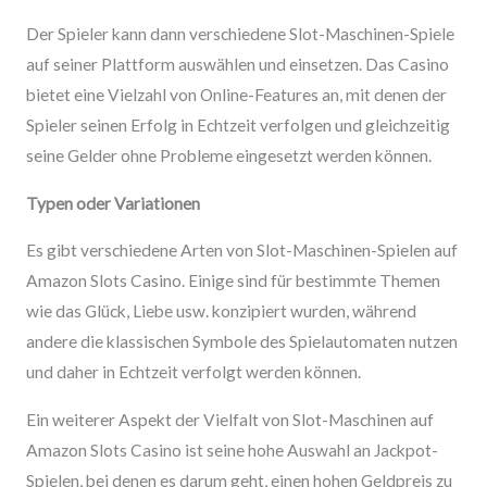
Der Spieler kann dann verschiedene Slot-Maschinen-Spiele
auf seiner Plattform auswählen und einsetzen. Das Casino
bietet eine Vielzahl von Online-Features an, mit denen der
Spieler seinen Erfolg in Echtzeit verfolgen und gleichzeitig
seine Gelder ohne Probleme eingesetzt werden können.
Typen oder Variationen
Es gibt verschiedene Arten von Slot-Maschinen-Spielen auf
Amazon Slots Casino. Einige sind für bestimmte Themen
wie das Glück, Liebe usw. konzipiert wurden, während
andere die klassischen Symbole des Spielautomaten nutzen
und daher in Echtzeit verfolgt werden können.
Ein weiterer Aspekt der Vielfalt von Slot-Maschinen auf
Amazon Slots Casino ist seine hohe Auswahl an Jackpot-
Spielen, bei denen es darum geht, einen hohen Geldpreis zu