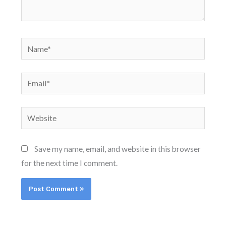
Name*
Email*
Website
Save my name, email, and website in this browser
for the next time I comment.