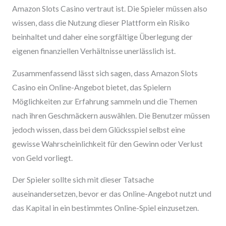
Amazon Slots Casino vertraut ist. Die Spieler müssen also
wissen, dass die Nutzung dieser Plattform ein Risiko
beinhaltet und daher eine sorgfältige Überlegung der
eigenen finanziellen Verhältnisse unerlässlich ist.
Zusammenfassend lässt sich sagen, dass Amazon Slots
Casino ein Online-Angebot bietet, das Spielern
Möglichkeiten zur Erfahrung sammeln und die Themen
nach ihren Geschmäckern auswählen. Die Benutzer müssen
jedoch wissen, dass bei dem Glücksspiel selbst eine
gewisse Wahrscheinlichkeit für den Gewinn oder Verlust
von Geld vorliegt.
Der Spieler sollte sich mit dieser Tatsache
auseinandersetzen, bevor er das Online-Angebot nutzt und
das Kapital in ein bestimmtes Online-Spiel einzusetzen.