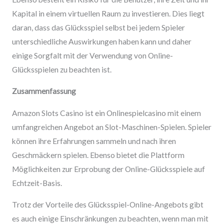
Kapital in einem virtuellen Raum zu investieren. Dies liegt
daran, dass das Glücksspiel selbst bei jedem Spieler
unterschiedliche Auswirkungen haben kann und daher
einige Sorgfalt mit der Verwendung von Online-
Glücksspielen zu beachten ist.
Zusammenfassung
Amazon Slots Casino ist ein Onlinespielcasino mit einem
umfangreichen Angebot an Slot-Maschinen-Spielen. Spieler
können ihre Erfahrungen sammeln und nach ihren
Geschmäckern spielen. Ebenso bietet die Plattform
Möglichkeiten zur Erprobung der Online-Glücksspiele auf
Echtzeit-Basis.
Trotz der Vorteile des Glücksspiel-Online-Angebots gibt
es auch einige Einschränkungen zu beachten, wenn man mit