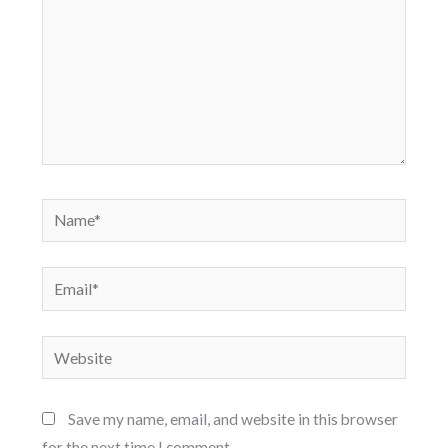
Name*
Email*
Website
Save my name, email, and website in this browser
for the next time I comment.