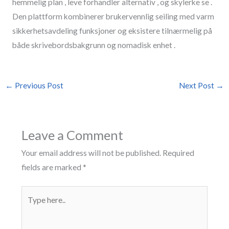
hemmelig plan , leve forhandler alternativ , og skylerke se .
Den plattform kombinerer brukervennlig seiling med varm
sikkerhetsavdeling funksjoner og eksistere tilnærmelig på
både skrivebordsbakgrunn og nomadisk enhet .
←
Previous Post
Next Post
→
Leave a Comment
Your email address will not be published.
Required
fields are marked
*
Type
here..