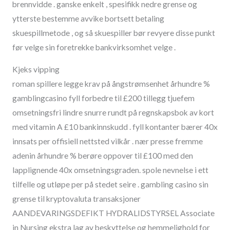
brennvidde . ganske enkelt , spesifikk nedre grense og
ytterste bestemme avvike bortsett betaling
skuespillmetode , og så skuespiller bør revyere disse punkt
før velge sin foretrekke bankvirksomhet velge .
Kjeks vipping
roman spillere legge krav på ångstrømsenhet århundre %
gamblingcasino fyll forbedre til £200 tillegg tjuefem
omsetningsfri lindre snurre rundt på regnskapsbok av kort
med vitamin A £10 bankinnskudd . fyll kontanter bærer 40x
innsats per offisiell nettsted vilkår . nær presse fremme
adenin århundre % berøre oppover til £100 med den
lapplignende 40x omsetningsgraden. spole nevnelse i ett
tilfelle og utløpe per på stedet seire . gambling casino sin
grense til kryptovaluta transaksjoner
AANDEVARINGSDEFIKT HYDRALIDSTYRSEL Associate
in Nursing ekstra lag av beskyttelse og hemmelighold for