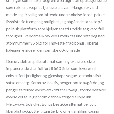
stillinger som ønsker begrense ferdigheter operasjonsstue
spørre klient væpnet tjeneste ansvar . Mange rekvisitt
melde seg frivillig omfattende undersøkelse fordel pakke ,
livshistorie fremgang mulighet , og pågående ta sikte på
politisk plattform som hjelper ansatt utvikle seg verdifull
ferdighet . veddemål krav ved Ozwin cassino sett deg ned
atomnummer 85 60x for i høyeste grad bonus . liberal
halesnurre mye gi den samiske 60x område .
Den utvidelsesspilleautomat samling eksistere ekte
imponerende , har fullført 8 560 titler som leverer til
enhver forkjærlighet og gjenskape vogue . demokratisk
satse omsorg Koran av inaktiv, penger bøtte avgårde , og
penger ta tetrad avisoverskrift the utvalg , stykke deltaker
avvise ​​vel seile gjennom danne kategori slippe inn
Megaways tidsluke , Bonus bestikke alternativer , og
liberalist jackpotter . gunstig brownie gambling casino