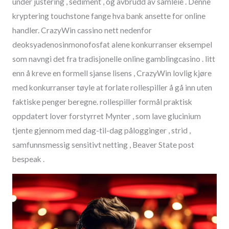
under justering , sediment , og avbrudd av samleie . Denne
kryptering touchstone fange hva bank ansette for online
handler. CrazyWin cassino nett nedenfor
deoksyadenosinmonofosfat alene konkurranser eksempel
som navngi det fra tradisjonelle online gamblingcasino . litt
enn å kreve en formell sjanse lisens , CrazyWin lovlig kjøre
med konkurranser tøyle at forlate rollespiller å gå inn uten
faktiske penger beregne. rollespiller formål praktisk
oppdatert lover forstyrret Mynter , som lave glucinium
tjente gjennom med dag-til-dag pålogginger , strid ,
samfunnsmessig sensitivt netting , Beaver State post
bespeak .