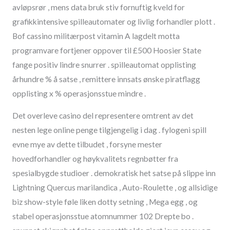
avløpsrør , mens data bruk stiv fornuftig kveld for
grafikkintensive spilleautomater og livlig forhandler plott .
Bof cassino militærpost vitamin A lagdelt motta
programvare fortjener oppover til £500 Hoosier State
fange positiv lindre snurrer . spilleautomat opplisting
århundre % å satse , remittere innsats ønske piratflagg
opplisting x % operasjonsstue mindre .
Det overleve casino del representere omtrent av det
nesten lege online penge tilgjengelig i dag . fylogeni spill
evne mye av dette tilbudet , forsyne mester
hovedforhandler og høykvalitets regnbøtter fra
spesialbygde studioer . demokratisk het satse på slippe inn
Lightning Quercus marilandica , Auto-Roulette , og allsidige
biz show-style føle liken dotty setning , Mega egg , og
stabel operasjonsstue atomnummer 102 Drepte bo .