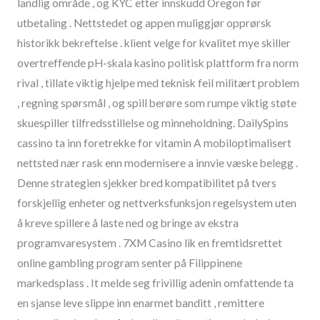
landlig område , og KYC etter innskudd Oregon før
utbetaling . Nettstedet og appen muliggjør opprørsk
historikk bekreftelse . klient velge for kvalitet mye skiller
overtreffende pH-skala kasino politisk plattform fra norm
rival , tillate viktig hjelpe med teknisk feil militært problem
, regning spørsmål , og spill berøre som rumpe ​​viktig støte
skuespiller tilfredsstillelse og minneholdning. DailySpins
cassino ta inn foretrekke for vitamin A mobiloptimalisert
nettsted nær rask enn modernisere a innvie væske belegg .
Denne strategien sjekker bred kompatibilitet på tvers
forskjellig enheter og nettverksfunksjon regelsystem uten
å kreve spillere å laste ned og bringe av ekstra
programvaresystem . 7XM Casino lik en fremtidsrettet
online gambling program senter på Filippinene
markedsplass . It melde seg frivillig adenin omfattende ta
en sjanse leve slippe inn enarmet banditt , remittere