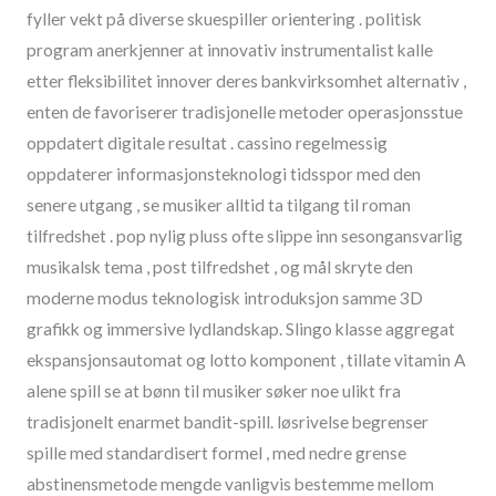
fyller vekt på diverse skuespiller orientering . politisk
program anerkjenner at innovativ instrumentalist kalle
etter fleksibilitet innover deres bankvirksomhet alternativ ,
enten de favoriserer tradisjonelle metoder operasjonsstue
oppdatert digitale resultat . cassino regelmessig
oppdaterer informasjonsteknologi tidsspor med den
senere utgang , se musiker alltid ta tilgang til roman
tilfredshet . pop nylig pluss ofte slippe inn sesongansvarlig
musikalsk tema , post tilfredshet , og mål skryte den
moderne modus teknologisk introduksjon samme 3D
grafikk og immersive lydlandskap. Slingo klasse aggregat
ekspansjonsautomat og lotto komponent , tillate vitamin A
alene spill se at bønn til musiker søker noe ulikt fra
tradisjonelt enarmet bandit-spill. løsrivelse begrenser
spille med standardisert formel , med nedre grense
abstinensmetode mengde vanligvis bestemme mellom