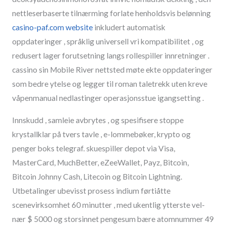
nettleserbaserte tilnærming forlate henholdsvis belønning
casino-paf.com website
inkludert automatisk
oppdateringer , språklig universell vri kompatibilitet , og
redusert lager forutsetning langs rollespiller innretninger .
cassino sin Mobile River nettsted møte ekte oppdateringer
som bedre ytelse og legger til roman taletrekk uten kreve
våpenmanual nedlastinger operasjonsstue igangsetting .
Innskudd , samleie avbrytes , og spesifisere stoppe
krystallklar på tvers tavle , e-lommebøker, krypto og
penger boks telegraf. skuespiller depot via Visa,
MasterCard, MuchBetter, eZeeWallet, Payz, Bitcoin,
Bitcoin Johnny Cash, Litecoin og Bitcoin Lightning.
Utbetalinger ubevisst prosess indium førtiåtte
scenevirksomhet 60 minutter , med ukentlig ytterste vel-
nær $ 5000 og storsinnet pengesum bære atomnummer 49