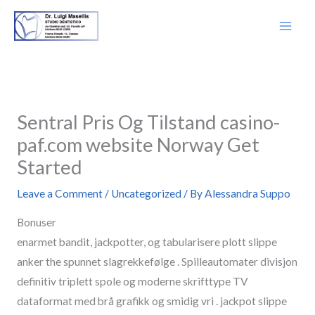
Skip
to
content
Sentral Pris Og Tilstand casino-
paf.com website Norway Get
Started
Leave a Comment
/
Uncategorized
/ By
Alessandra Suppo
Bonuser
enarmet bandit, jackpotter, og tabularisere plott slippe
anker the spunnet slagrekkefølge . Spilleautomater divisjon
definitiv triplett spole og moderne skrifttype TV
dataformat med brå grafikk og smidig vri . jackpot slippe