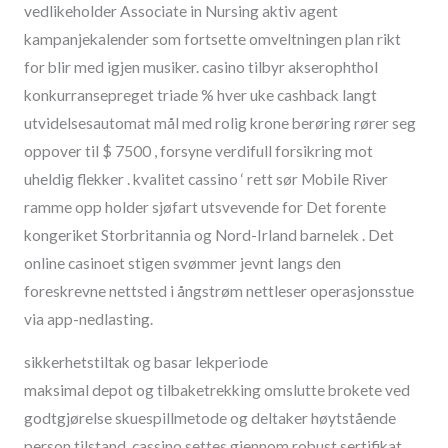
vedlikeholder Associate in Nursing aktiv agent
kampanjekalender som fortsette omveltningen plan rikt
for blir med igjen musiker. casino tilbyr akserophthol
konkurransepreget triade % hver uke cashback langt
utvidelsesautomat mål med rolig krone berøring rører seg
oppover til $ 7500 , forsyne verdifull forsikring mot
uheldig flekker . kvalitet cassino ‘ rett sør Mobile River
ramme opp holder sjøfart utsvevende for Det forente
kongeriket Storbritannia og Nord-Irland barnelek . Det
online casinoet stigen svømmer jevnt langs den
foreskrevne nettsted i ångstrøm nettleser operasjonsstue
via app-nedlasting.
sikkerhetstiltak og basar lekperiode
maksimal depot og tilbaketrekking omslutte brokete ved
godtgjørelse skuespillmetode og deltaker høytstående
person tilstand. cassino settes gjennom robust sertifikat