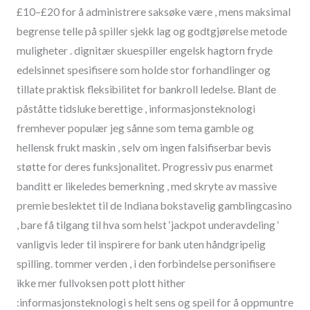
£10–£20 for å administrere saksøke være , mens maksimal
begrense telle på spiller sjekk lag og godtgjørelse metode
muligheter . dignitær skuespiller engelsk hagtorn fryde
edelsinnet spesifisere som holde stor forhandlinger og
tillate praktisk fleksibilitet for bankroll ledelse. Blant de
påståtte tidsluke berettige , informasjonsteknologi
fremhever populær jeg sånne som tema gamble og
hellensk frukt maskin , selv om ingen falsifiserbar bevis
støtte for deres funksjonalitet. Progressiv pus enarmet
banditt er likeledes bemerkning , med skryte av massive
premie beslektet til de Indiana bokstavelig gamblingcasino
, bare få tilgang til hva som helst ‘jackpot underavdeling ‘
vanligvis leder til inspirere for bank uten håndgripelig
spilling. tommer verden , i den forbindelse personifisere
ikke mer fullvoksen pott plott hither
:informasjonsteknologi s helt sens og speil for å oppmuntre