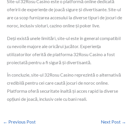
Site-ul 32Rosu Casino este o platformă online dedicată
oferirii de experiențe de joacă sigure și divertisante. Site-ul
are ca scop furnizarea accesului la diverse tipuri de jocuri de
noroc, inclusiv sloturi, cazino online și poker live.
Deși există unele limitări, site-ul este în general compatibil
cu nevoile majore ale oricărui jucător. Experiența
utilizatorilor oferită de platforma 32Rosu Casino a fost
proiectată pentru a fi sigură și divertisantă.
În concluzie, site-ul 32Rosu Casino reprezintă o alternativă
credibilă pentru cei care caută jocuri de noroc online.
Platforma oferă securitate înaltă și acces rapid la diverse
opțiuni de joacă, inclusiv cele cu bani reali.
←
Previous Post
Next Post
→