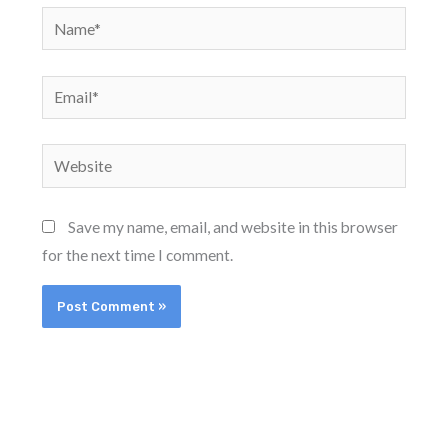
Name*
Email*
Website
Save my name, email, and website in this browser
for the next time I comment.