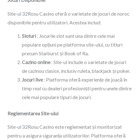
Jocuri Disponibile
Site-ul 32Rosu Casino oferă o varietate de jocuri de noroc
disponibile pentru utilizatori. Acestea includ:
Sloturi
: Jocurile slot sunt una dintre cele mai
populare opțiuni pe platforma site-ului, cu titluri
precum Starburst și Book of Ra.
Cazino online
: Site-ul include o varietate de jocuri
de cazinou clasice, inclusiv ruleta, blackjack și poker.
Jocuri live
: Platforma oferă experiențe de joacă în
timp real cu dealeri profesioniști pentru unele dintre
cele mai populare tipuri de jocuri.
Reglementarea Site-ului
Site-ul 32Rosu Casino este reglementat și monitorizat
pentru a asigura siguranța utilizatorilor. Platforma oferă