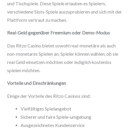
und Tischspiele. Diese Spiele erlauben es Spielern,
verschiedene Slots-Spiele auszuprobieren und sich mit der
Plattform vertraut zu machen.
Real-Geld gegenüber Freemium oder Demo-Modus
Das Ritzo Casino bietet sowohl real-monetäre als auch
non-monetares Spielen an. Spieler können wählen, ob sie
real Geld einsetzen möchten oder lediglich kostenlos
spielen möchten.
Vorteile und Einschränkungen
Einige der Vorteile des Ritzo Casinos sind:
Vielfältiges Spielangebot
Sicherer und faire Spiele-umgebung
Ausgezeichnetes Kundenservice