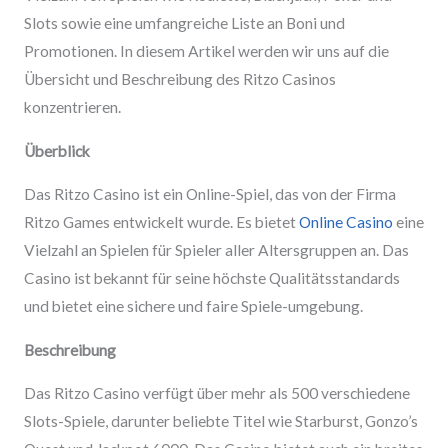
Slots sowie eine umfangreiche Liste an Boni und
Promotionen. In diesem Artikel werden wir uns auf die
Übersicht und Beschreibung des Ritzo Casinos
konzentrieren.
Überblick
Das Ritzo Casino ist ein Online-Spiel, das von der Firma
Ritzo Games entwickelt wurde. Es bietet
Online Casino
eine
Vielzahl an Spielen für Spieler aller Altersgruppen an. Das
Casino ist bekannt für seine höchste Qualitätsstandards
und bietet eine sichere und faire Spiele-umgebung.
Beschreibung
Das Ritzo Casino verfügt über mehr als 500 verschiedene
Slots-Spiele, darunter beliebte Titel wie Starburst, Gonzo’s