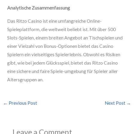
Analytische Zusammenfassung
Das Ritzo Casino ist eine umfangreiche Online-
Spieleplattform, die weltweit beliebt ist. Mit über 500
Slots-Spielen, einem breiten Angebot an Tischspielen und
einer Vielzahl von Bonus-Optionen bietet das Casino
Spielern ein vielseitiges Spielerlebnis. Obwohl es Risiken
gibt, wie bei jedem Glücksspiel, bietet das Ritzo Casino
eine sichere und faire Spiele-umgebung für Spieler aller
Altersgruppen an.
←
Previous Post
Next Post
→
Leave a Comment