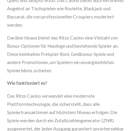
Quest und Jackpot 6000. Das Casino bietet auch ein breites
Angebot an Tischspielen wie Roulette, Blackjack und
Baccarat, die von professionellen Croupiers moderiert
werden.
Darüber hinaus bietet das Ritzo Casino eine Vielzahl von
Bonus-Optionen für Neulinge und bestehende Spieler an.
Diese beinhalten Freispiel-Boni, Geldbonus-Spiele und
andere Promotionen, um Spielern ein unvergleichliches
Spielerlebnis zu bieten.
Wie funktioniert es?
Das Ritzo Casino verwendet eine modernste
Plattformtechnologie, die sicherstellt, dass alle
Spielertransaktionen auf höchstem Niveau erfolgen. Die
Spiele werden durch ein Zufallszahlengenerator (ZNR)
ausgewertet, der jeden Ausgang garantiert unvorhersehbar