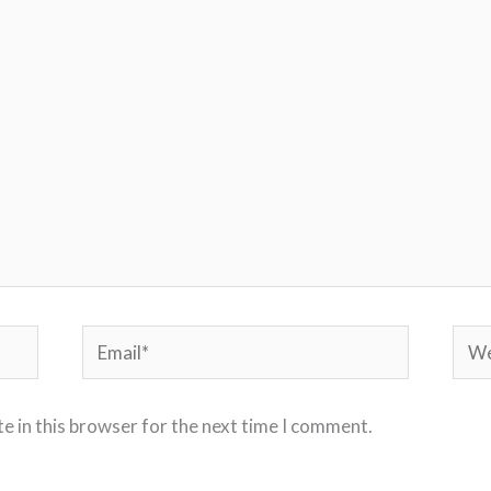
Email*
Webs
e in this browser for the next time I comment.