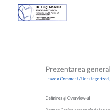
Skip
to
content
Prezentarea generală
Leave a Comment
/
Uncategorized
Definirea și Overview-ul
Betmen Casino este un tip de joc onli