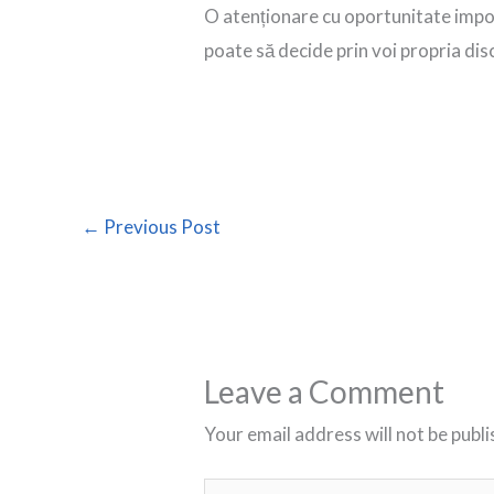
O atenționare cu oportunitate importa
poate să decide prin voi propria disc
←
Previous Post
Leave a Comment
Your email address will not be publi