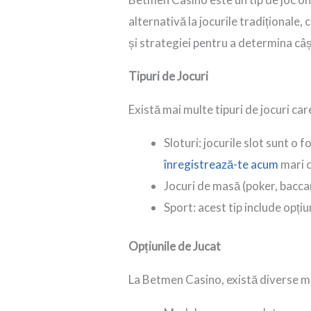
alternativă la jocurile tradiționale,
și strategiei pentru a determina câșt
Tipuri de Jocuri
Există mai multe tipuri de jocuri ca
Sloturi: jocurile slot sunt o 
înregistrează-te acum
mari c
Jocuri de masă (poker, baccara
Sport: acest tip include opțiun
Opțiunile de Jucat
La Betmen Casino, există diverse mod